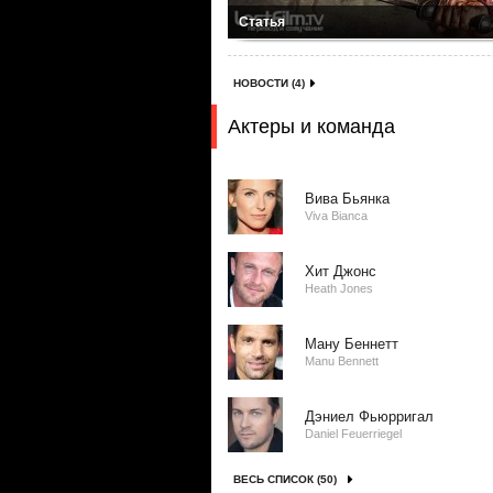
Статья
НОВОСТИ (4)
Актеры и команда
Вива Бьянка
Viva Bianca
Хит Джонс
Heath Jones
Ману Беннетт
Manu Bennett
Дэниел Фьюрригал
Daniel Feuerriegel
ВЕСЬ СПИСОК (50)