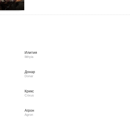
Илития
Ilithyia
Донар
Donar
Крикс
Crixus
Агрон
Agron