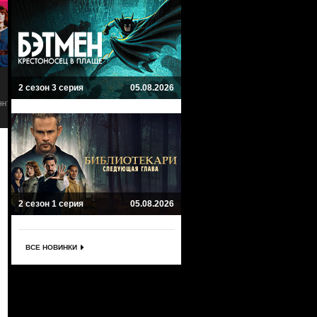
8.2
8
Викинги: Вальхалла
Идущие на смерть
2 сезон 3 серия
05.08.2026
Vikings: Valhalla
Those About to Die
а
Приключенческий, Боевик,
Исторический, Драма
Исторический, Драма
2 сезон 1 серия
05.08.2026
ВСЕ НОВИНКИ