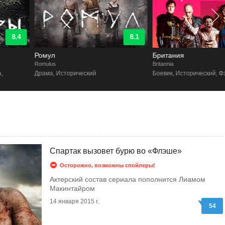
8.1
8.3
Ромул
Британия
Romulus
Britannia
Драма, Исторический
Боевик, Исторический, Фэнтези, Драм
Спартак вызовет бурю во «Флэше»
Осторожно, возможны спойлеры!
Актерский состав сериала пополнится Лиамом
Макинтайром
14 января 2015 г.
54