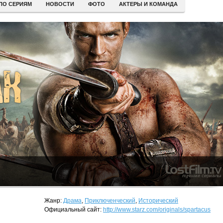
ПО СЕРИЯМ
НОВОСТИ
ФОТО
АКТЕРЫ И КОМАНДА
Жанр:
Драма
,
Приключенческий
,
Исторический
Официальный сайт:
http://www.starz.com/originals/spartacus