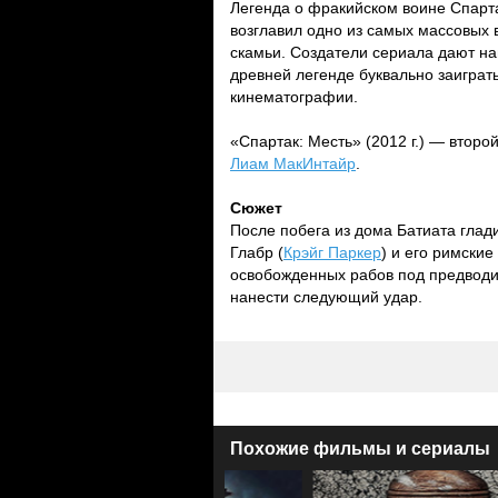
Легенда о фракийском воине Спарта
возглавил одно из самых массовых 
скамьи. Создатели сериала дают на
древней легенде буквально заигра
кинематографии.
«Спартак: Месть» (2012 г.) — второ
Лиам МакИнтайр
.
Сюжет
После побега из дома Батиата глад
Глабр (
Крэйг Паркер
) и его римски
освобожденных рабов под предводи
нанести следующий удар.
Похожие фильмы и сериалы