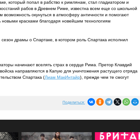
ке, который попал в рабство к римлянам, стал гладиатором и
восстаний рабов в Древнем Риме, известна всем еще со школьной
м возможность окунуться в атмосферу античности и помогают
ть новыми красками благодаря новейшим технологиям
й сезон драмы о Спартаке, в котором роль Спартака исполнил
иаторы начинают вселять страх в сердце Рима. Претор Клавдий
е войска направляются в Капую для уничтожения растущего отряда
тельством Спартака (
Лиам МакИнтайр
), прежде чем те смогут
Поделиться: