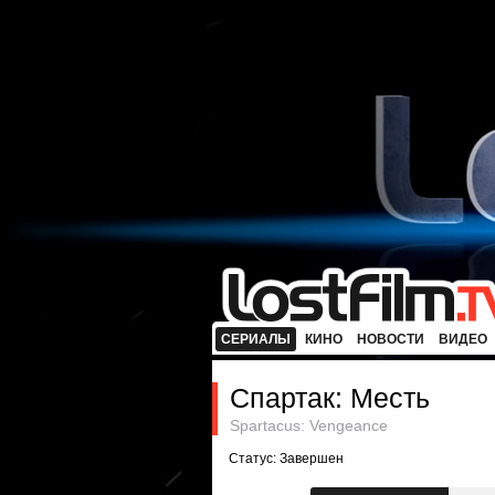
СЕРИАЛЫ
КИНО
НОВОСТИ
ВИДЕО
Спартак: Месть
Spartacus: Vengeance
Статус: Завершен