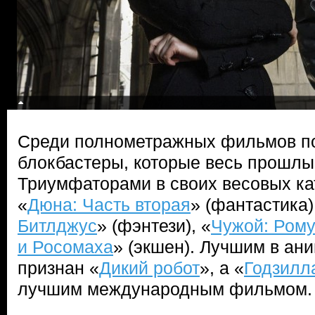
Среди полнометражных фильмов п
блокбастеры, которые весь прошлый
Триумфаторами в своих весовых ка
«
Дюна: Часть вторая
» (фантастика)
Битлджус
» (фэнтези), «
Чужой: Ром
и Росомаха
» (экшен). Лучшим в а
признан «
Дикий робот
», а «
Годзилл
лучшим международным фильмом.