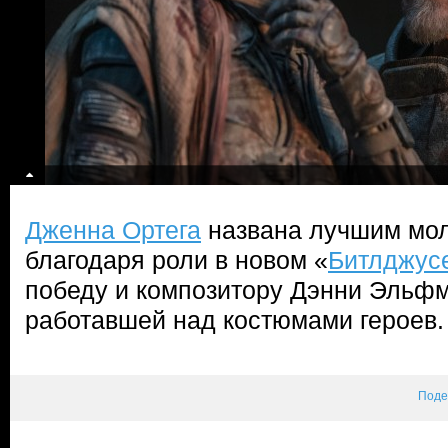
Дженна Ортега
названа лучшим мо
благодаря роли в новом «
Битлджус
победу и композитору Дэнни Эльфм
работавшей над костюмами героев.
Поде