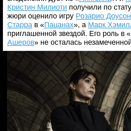
Кристин Милиоти
получили по стату
жюри оценило игру
Розарио Доусон
Старра
в «
Пацанах
», а
Марк Хэмил
приглашенной звездой. Его роль в «
Ашеров
» не осталась незамеченной