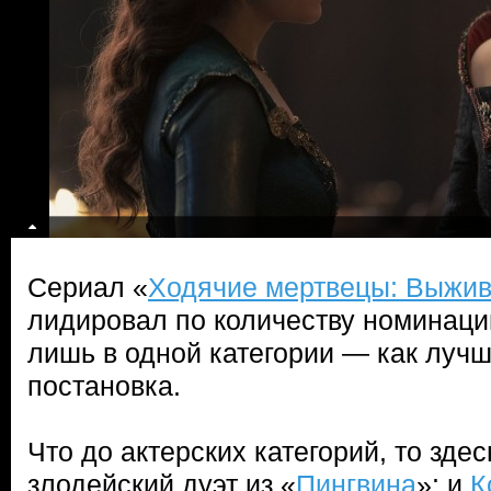
Сериал «
Ходячие мертвецы: Выжи
лидировал по количеству номинаций
лишь в одной категории — как луч
постановка.
Что до актерских категорий, то зде
злодейский дуэт из «
Пингвина
»: и
К