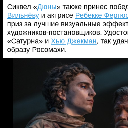
Сиквел «
Дюны
» также принес поб
Вильнёву
и актрисе
Ребекке Фергю
приз за лучшие визуальные эффект
художников-постановщиков. Удосто
«Сатурна» и
Хью Джекман
, так уд
образу Росомахи.