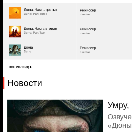
Дюна: Часть третья
Режиссер
Dune: Part Three
director
Дюна: Часть вторая
Режиссер
Dune: Part Two
director
Дюна
Режиссер
Dune
director
ВСЕ РОЛИ (3)
Новости
Умру,
Озвуче
«Дюны