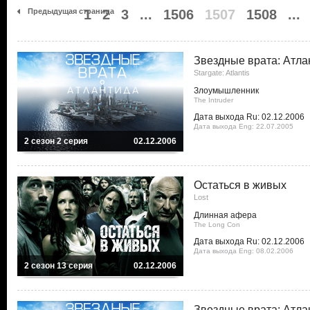
Предыдущая страница
1
2
3
...
1506
1507
1508
...
Звездные врата: Атла
Stargate: Atlantis
Злоумышленник
The Intruder
Дата выхода Ru: 02.12.2006
Дата выхода Eng: 22.07.2005
2 сезон 2 серия
02.12.2006
Остаться в живых
Lost
Длинная афера
The Long Con
Дата выхода Ru: 02.12.2006
Дата выхода Eng: 08.02.2006
2 сезон 13 серия
02.12.2006
Звездные врата: Атла