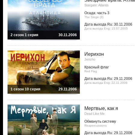
Stargate: Atlantis
Осада: часть 3
The Siege (3)
Дата выхода Ru: 30.11.2006
Дата выхода Eng: 15.07.2005
2 сезон 1 серия
30.11.2006
Иерихон
Jericho
Красный флаг
Red Flag
Дата выхода Ru: 29.11.2006
Дата выхода Eng: 22.11.2006
1 сезон 10 серия
29.11.2006
Мертвые, как я
Dead Like Me
Обмануть систему
Reapercussions
Дата выхода Ru: 29.11.2006