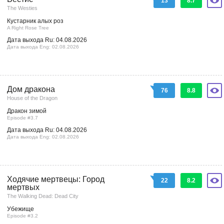
13
8.7
The Westies
Кустарник алых роз
A Right Rose Tree
Дата выхода Ru: 04.08.2026
Дата выхода Eng: 02.08.2026
Дом дракона
76
8.8
House of the Dragon
Дракон зимой
Episode #3.7
Дата выхода Ru: 04.08.2026
Дата выхода Eng: 02.08.2026
Ходячие мертвецы: Город
22
8.2
мертвых
The Walking Dead: Dead City
Убежище
Episode #3.2