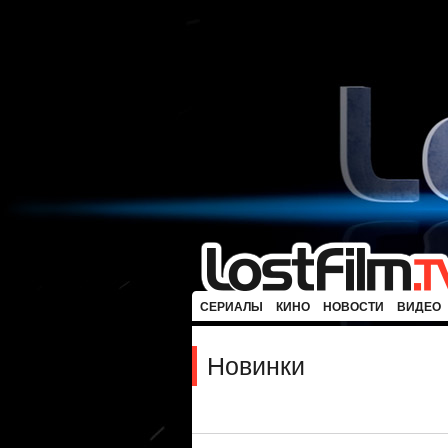
СЕРИАЛЫ
КИНО
НОВОСТИ
ВИДЕО
Новинки