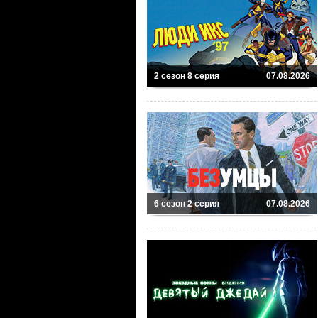
2 сезон 8 серия
07.08.2026
6 сезон 2 серия
07.08.2026