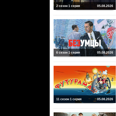
2 сезон 1 серия
05.08.2026
6 сезон 1 серия
05.08.2026
11 сезон 1 серия
05.08.2026