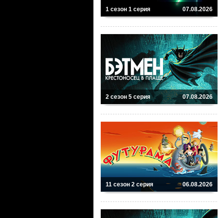
1 сезон 1 серия
07.08.2026
2 сезон 5 серия
07.08.2026
11 сезон 2 серия
06.08.2026