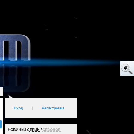
Вход
|
Регистрация
НОВИНКИ
СЕРИЙ
/
СЕЗОНОВ