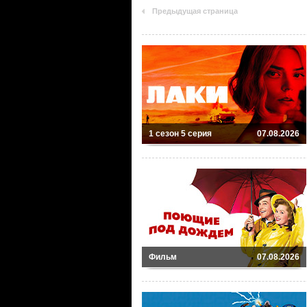
Предыдущая страница
1 сезон 5 серия
07.08.2026
Фильм
07.08.2026