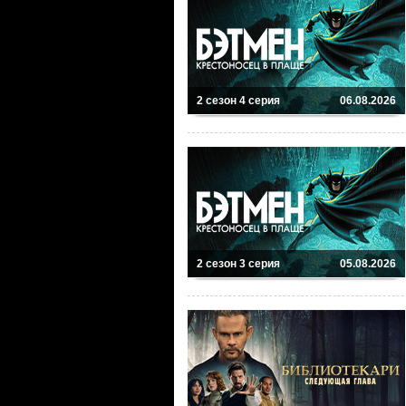
2 сезон 4 серия
06.08.2026
2 сезон 3 серия
05.08.2026