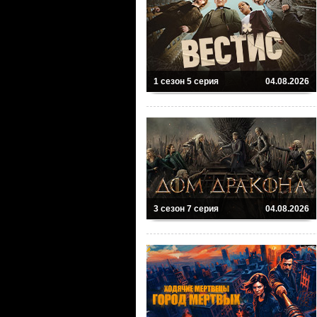
1 сезон 5 серия
04.08.2026
3 сезон 7 серия
04.08.2026