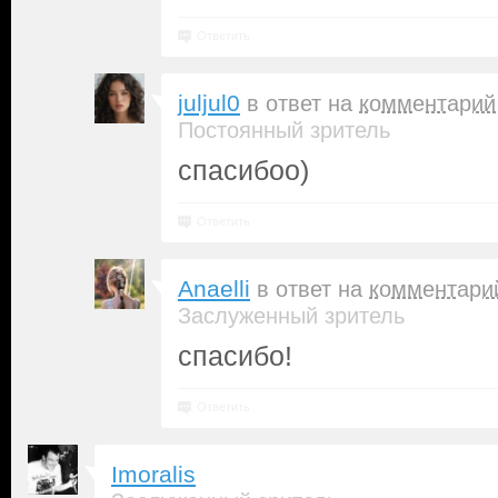
Ответить
juljul0
в ответ на
комментарий
Постоянный зритель
спасибоо)
Ответить
Anaelli
в ответ на
комментари
Заслуженный зритель
спасибо!
Ответить
Imoralis