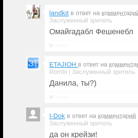
landkit
в ответ на
комментари
Заслуженный зритель
Омайгадабл Фешенебл
Ответить
ETAJIOH
в ответ на
коммента
|
Rombi
Заслуженный зритель
Данила, ты?)
Ответить
I-Dok
в ответ на
комментарий
Заслуженный зритель
да он крейзи!