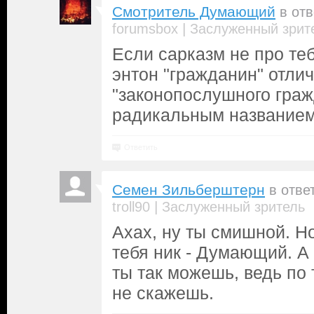
Смотритель Думающий
в от
|
forumsbox
Заслуженный зрит
Если сарказм не про теб
энтон "гражданин" отлич
"законопослушного гра
радикальным название
Ответить
Семен Зильберштерн
в отве
|
troll90
Заслуженный зритель
Ахах, ну ты смишной. Н
тебя ник - Думающий. А 
ты так можешь, ведь по
не скажешь.