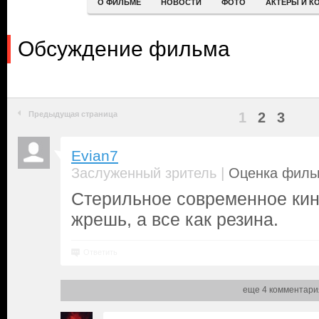
О ФИЛЬМЕ
НОВОСТИ
ФОТО
АКТЕРЫ И К
Обсуждение фильма
Предыдущая страница
1
2
3
Evian7
|
Заслуженный зритель
Оценка фильм
Стерильное современное кино
жрешь, а все как резина.
Ответить
еще 4 комментари