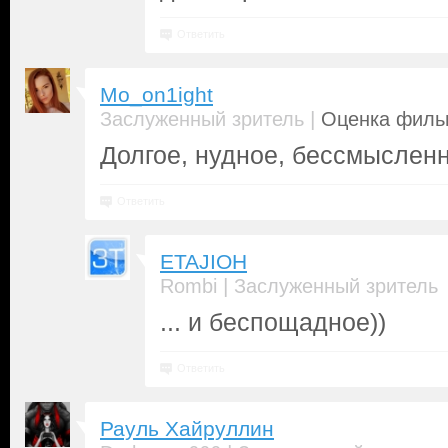
Ответить
Mo_on1ight
|
Заслуженный зритель
Оценка фильм
Долгое, нудное, бессмыслен
Ответить
ETAJIOH
|
Rombi
Заслуженный зритель
... и беспощадное))
Ответить
Рауль Хайруллин