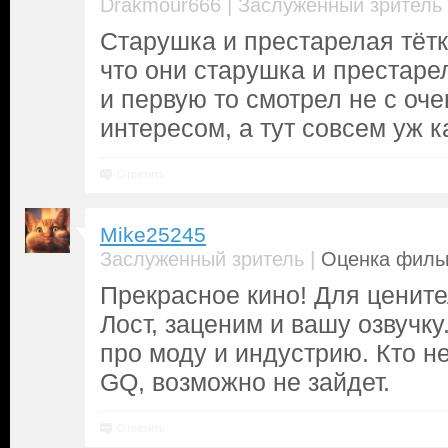
|
Drakmour666
Заслуженный зритель
Старушка и престарелая тётк
что они старушка и престарел
и первую то смотрел не с оч
интересом, а тут совсем уж к
Ответить
Mike25245
|
Заслуженный зритель
Оценка фильм
Прекрасное кино! Для ценит
Лост, заценим и вашу озвучку
про моду и индустрию. Кто не
GQ, возможно не зайдет.
Ответить