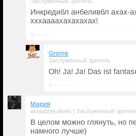
Заслуженный зритель
Инкредибл анбеливбл ахах-а
хххаааахахахахах!
Ответить
Grome
Заслуженный зритель
Oh! Ja! Ja! Das ist fantas
Ответить
Мария
|
akelabrjlicakela
Заслуженный зрител
В целом можно глянуть, но 
намного лучше)