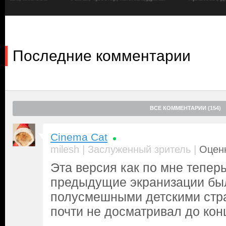
мать, когда та умирала при вторых родах. Он поклялся победит
медицинском деле, но и саму смерть. Спустя годы талантливы
Айзек
) пытается доказать профессиональному сообществу, что
лишь клеймят его работу в отвращении и страхе. Все, кроме 
мотивы барона Харландера (
Кристоф Вальц
). Заинтересованн
Последние комментарии
снабжает напарника деньгами и трупами, а также обустраива
ночью, когда разразилась невиданная доселе буря, Франкеншт
— заряд молнии дает ток такой силы, что оживляет сшитого из 
испытает создатель, увидев свое творение дышащим и услышав 
несчастное Существо (
Джейкоб Элорди
), когда оно поймет, дл
мир…
ВСЕ КОММЕНТАРИИ (154)
Cinema Cat
|
|
milesh
Заслуженный зритель
Оценк
Эта версия как по мне тепер
предыдущие экранизации был
полусмешными детскими стр
почти не досматривал до кон