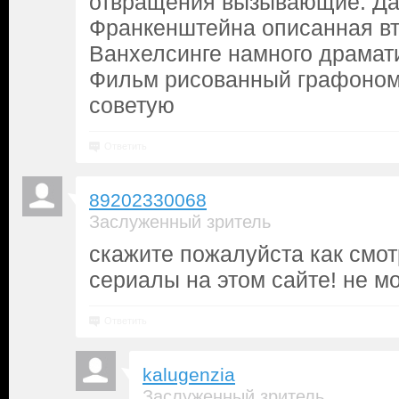
отвращения вызывающие. Да
Франкенштейна описанная в
Ванхелсинге намного драмат
Фильм рисованный графоном
советую
Ответить
89202330068
Заслуженный зритель
скажите пожалуйста как смо
сериалы на этом сайте! не м
Ответить
kalugenzia
Заслуженный зритель