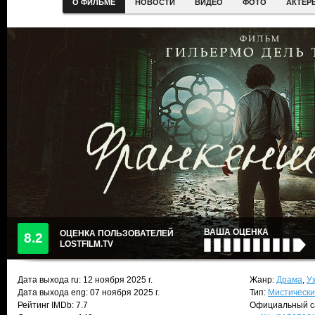
О ФИЛЬМЕ
НОВОСТИ
ВИДЕО
ФОТО
АКТЕР
ВАША ОЦЕНКА
ОЦЕНКА ПОЛЬЗОВАТЕЛЕЙ
8.2
LOSTFILM.TV
Дата выхода ru:
12 ноября 2025
г.
Жанр:
Драма
,
У
Дата выхода eng: 07 ноября 2025 г.
Тип:
Мистически
Рейтинг IMDb: 7.7
Официальный с