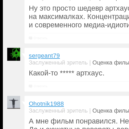
Ну это просто шедевр артхау
на максималках. Концентраци
и современного медиа-идиот
Ответить
sergeant79
|
Заслуженный зритель
Оценка фильм
Какой-то ***** артхаус.
Ответить
Ohotnik1988
|
Заслуженный зритель
Оценка фильм
А мне фильм понравился. Не