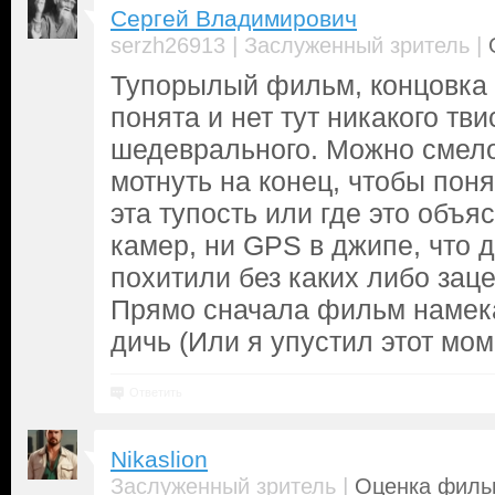
Сергей Владимирович
|
|
serzh26913
Заслуженный зритель
Тупорылый фильм, концовка 
понята и нет тут никакого тви
шедеврального. Можно смело
мотнуть на конец, чтобы понят
эта тупость или где это объя
камер, ни GPS в джипе, что 
похитили без каких либо заце
Прямо сначала фильм намекае
дичь (Или я упустил этот мо
Ответить
Nikaslion
|
Заслуженный зритель
Оценка фильм