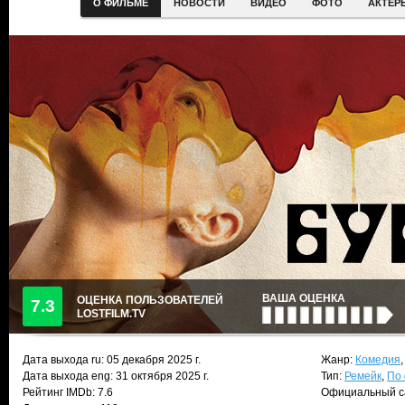
О ФИЛЬМЕ
НОВОСТИ
ВИДЕО
ФОТО
АКТЕР
ВАША ОЦЕНКА
ОЦЕНКА ПОЛЬЗОВАТЕЛЕЙ
7.3
LOSTFILM.TV
Дата выхода ru:
05 декабря 2025
г.
Жанр:
Комедия
Дата выхода eng: 31 октября 2025 г.
Тип:
Ремейк
,
По
Рейтинг IMDb: 7.6
Официальный с