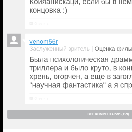
Койяанискаци, если бы в нё
концовка :)
Ответить
venom56r
|
Заслуженный зритель
Оценка фильм
Была психологическая драмм
триллера и было круто, в кон
хрень, огорчен, а еще в заго
"научная фантастика" а я сп
Ответить
ВСЕ КОММЕНТАРИИ (159)