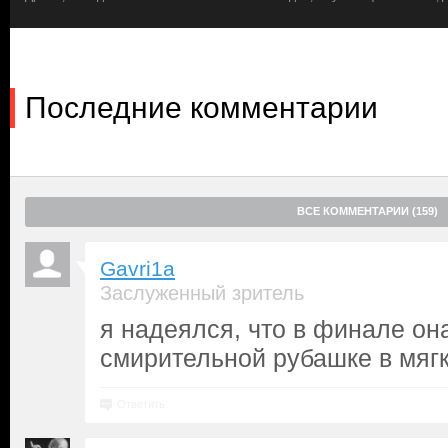
расы андромедиан, задумавших уничтожить планету и все ее н
спасти человечество, он подговаривает простодушного кузена 
Мишель. Однако дамочка оказывается не робкого десятка — он
головы, содержание в грязном подвале, обвинения спятившего 
последствий. Между «инопланетянкой» и воином-землянином з
Последние комментарии
выливающаяся во вспышки насилия. Сможет ли хладнокровна
терпение Тедди и выбраться из его халупы? Или ей самой есть 
ВСЕ КОММЕНТАРИИ (159)
Gavri1a
Заслуженный зритель
я надеялся, что в финале она
смирительной рубашке в мягк
Ответить