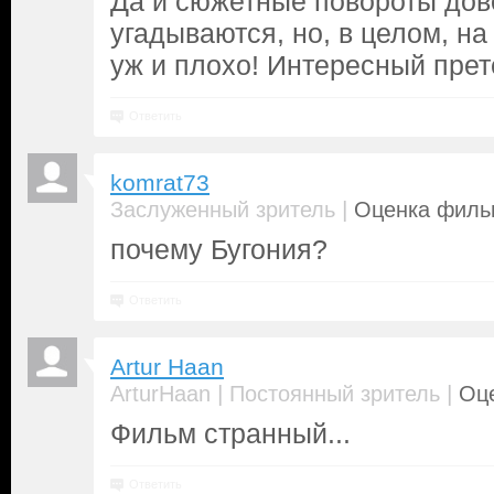
Да и сюжетные повороты дов
угадываются, но, в целом, на
уж и плохо! Интересный прет
Ответить
komrat73
|
Заслуженный зритель
Оценка фильм
почему Бугония?
Ответить
Artur Haan
|
|
ArturHaan
Постоянный зритель
Оце
Фильм странный...
Ответить