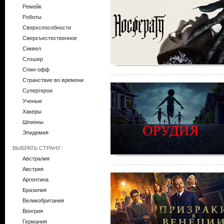
Ремейк
Роботы
Сверхспособности
Сверхъестественное
Сиквел
Слэшер
Спин-офф
Странствие во времени
Супергерои
Ученые
Хакеры
Шпионы
Эпидемия
ВЫБРАТЬ СТРАНУ:
Австралия
Австрия
Аргентина
Бразилия
Великобритания
Венгрия
Германия