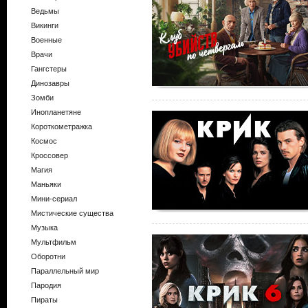
Ведьмы
Викинги
Военные
Врачи
Гангстеры
Динозавры
Зомби
Инопланетяне
Короткометражка
Космос
Кроссовер
Магия
Маньяки
Мини-сериал
Мистические существа
Музыка
Мультфильм
Оборотни
Параллельный мир
Пародия
Пираты