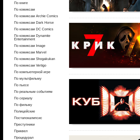
По книге
По комиксам
По комиксам Archie Comics
По комиксам Dark Horse
По комиксам DC Comics
По комиксам Dynamite
Entertainment
По комиксам Image
По комиксам Marvel
По комиксам Shogakukan
По комиксам Vertigo
По компьютерной игре
По мультфильму
По пьесе
По реальным событиям
По сериалу
По фильму
Полицейские
Постапокалипсис
Преступники
Приквел
Процедурал