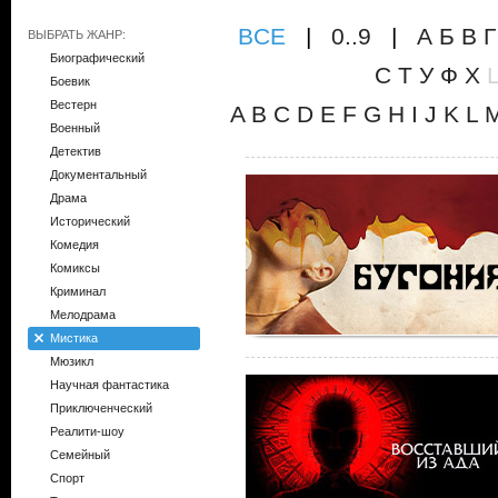
ВCE
|
0..9
|
А
Б
В
Г
ВЫБРАТЬ ЖАНР:
Биографический
С
Т
У
Ф
Х
Боевик
Вестерн
A
B
C
D
E
F
G
H
I
J
K
L
Военный
Детектив
Документальный
Драма
Исторический
Комедия
Комиксы
Криминал
Мелодрама
Мистика
Мюзикл
Научная фантастика
Приключенческий
Реалити-шоу
Семейный
Спорт