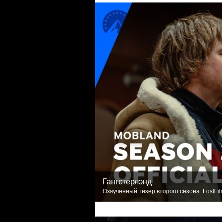
Гангстерлэнд
Озвученный тизер второго сезона. LostFi