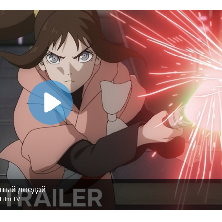
ятый джедай
Film.TV