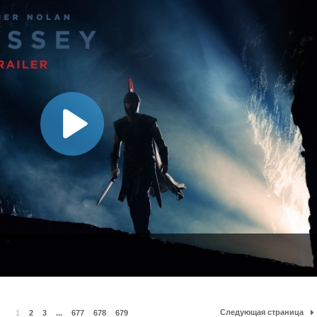
Следующая страница
1
2
3
...
677
678
679