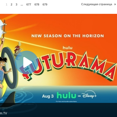
Следующая страница
1
2
3
...
677
678
679
lm.TV