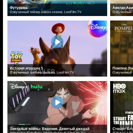
Футурама
Аватар Аан
Озвученный тейлер нового сезона. LostFilm.TV
Озвученный т
История игрушек 5
Помпеи: Вн
Озвученный трейлер фильма. LostFilm.TV
Озвученный т
Звездные войны: Видения. Девятый джедай
Стюарт Блу
Озвученный трейлер первого сезона. LostFilm.TV
Озвученный т