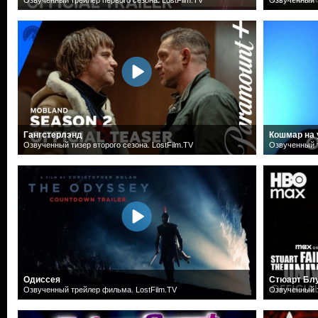
Гангстерлэнд
Кошмар на 
Озвученный тизер второго сезона. LostFilm.TV
Озвученный т
Одиссея
Стюарт Блу
Озвученный трейлер фильма. LostFilm.TV
Озвученный т