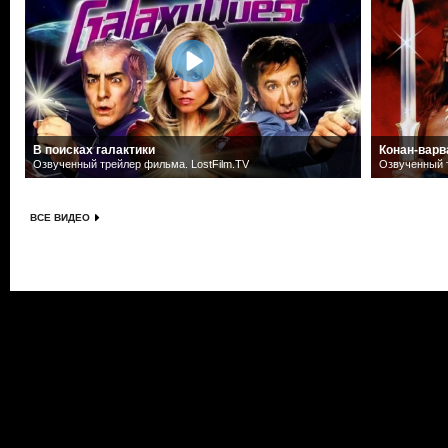
В поисках галактики
Конан-варв
Озвученный трейлер фильма. LostFilm.TV
Озвученный т
ВСЕ ВИДЕО