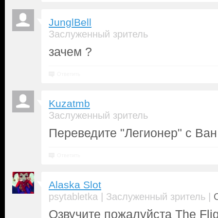
JunglBell
Заслуженный зритель
зачем ?
Ответить
Kuzatmb
Заслуженный зритель
Переведите "Легионер" с Ва
Ответить
Alaska Slot
|
|
psytabletka
Заслуженный зритель
Озвучите пожалуйста The Flig