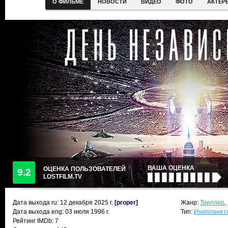
О ФИЛЬМЕ
НОВОСТИ
ВИДЕО
ФОТО
АКТЕР
ВАША ОЦЕНКА
ОЦЕНКА ПОЛЬЗОВАТЕЛЕЙ
9.2
LOSTFILM.TV
Дата выхода ru:
12 декабря 2025
г.
[proper]
Жанр:
Триллер
,
Дата выхода eng: 03 июля 1996 г.
Тип:
Инопланет
Рейтинг IMDb: 7