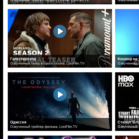
Гангстерлэнд
Кошмар на 
Озвученный тизер второго сезона. LostFilm.TV
Озвученный т
Одиссея
Стюарт Блу
Озвученный трейлер фильма. LostFilm.TV
Озвученный т