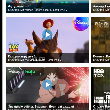
Футурама
Аватар Аан
Озвученный тейлер нового сезона. LostFilm.TV
Озвученный т
История игрушек 5
Помпеи: Вн
Озвученный трейлер фильма. LostFilm.TV
Озвученный т
Звездные войны: Видения. Девятый джедай
Стюарт Блу
Озвученный трейлер первого сезона. LostFilm.TV
Озвученный т