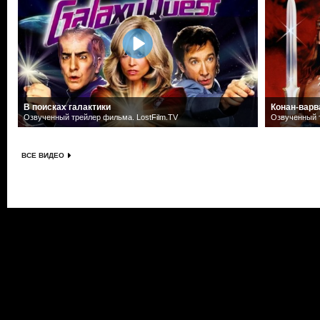
В поисках галактики
Конан-варв
Озвученный трейлер фильма. LostFilm.TV
Озвученный т
ВСЕ ВИДЕО