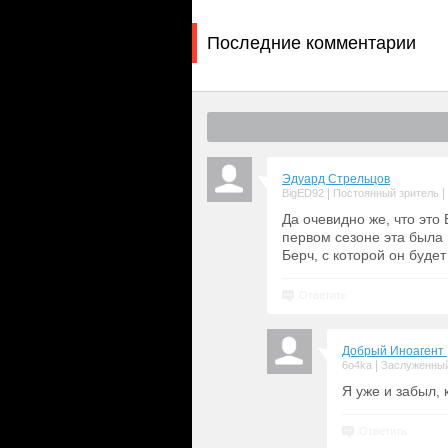
Последние комментарии
Эдуард Стрельцов
|
|
BigED92
Постоянный зритель
Да очевидно же, что это 
первом сезоне эта была 
Берч, с которой он будет
Ответить
Добрый Иноагент
|
6o4ka
Заслуженный
Я уже и забыл, 
Ответить