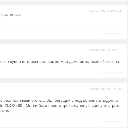
01 июня 2026 в 19:47:47
ерии: 10 из 10
ь!
|
Пожаловаться
01 июня 2026 в 20:52:19
езон супер интересным. Как по мне даже интереснее 1 сезона.
|
Пожаловаться
01 июня 2026 в 21:39:55
ть реалистичный огонь... Эш, бегущий с подпаленным задом, а
мён XBOX360. Могли бы и просто трехсекундную сцену отыграть
латом
|
Пожаловаться