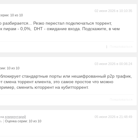
02 июня 2026 в 10:10:35
ерии: 10 из 10
то разбирается... Резко перестал подключаться торрент,
 пирам - 0,0%, DHT - ожидание входа. Подскажите, в чем
|
Пожаловаться
03 июня 2026 в 00:06:24
ии: 10 из 10
блокирует стандартные порты или нешифрованный p2p трафик,
т смена торрент клиента, это самое простое что можно
пример, сменить юторрент на кубитторрент.
Пожаловаться
 на
комментарий
05 июня 2026 в 21:48:49
|
ль
Оценка серии: 10 из 10