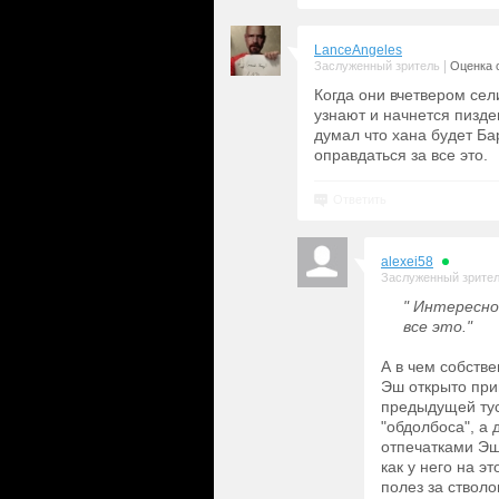
LanceAngeles
|
Заслуженный зритель
Оценка с
Когда они вчетвером сел
узнают и начнется пизде
думал что хана будет Ба
оправдаться за все это.
Ответить
alexei58
Заслуженный зрите
" Интересно
все это."
А в чем собств
Эш открыто приг
предыдущей тус
"обдолбоса", а
отпечатками Эша
как у него на э
полез за стволо