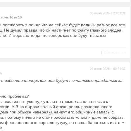
03 июня 2026 в 23:02:31
ерии: 10 из 10
и поговорить я понял что да сейчас будет полный разнос все все
ц. Не думал правда что он настигнет по факту главного злодея,
рни. Интересно тогда что теперь как они будут пытаться
|
Пожаловаться
04 июня 2026 в 00:24:37
ль
 тогда что теперь как они будут пытаться оправдаться за
енно проблема?
ласил их на тусовку, чуть ли не громогласно на весь зал
овки. У Эша в крови полный флэш-рояль разнопланового
 дома при обыске наверняка найдут его обширные запасы с
, поэтому ничего не стоит рассказать копам и даже не соврать,
том фоне полностью сорвало кукуху, он начал барагозить и затем
м.