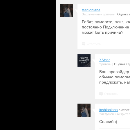
fashionlana
|
Заслуженный зритель
Оценка с
Ребят, помогите, плиз, к
постоянно Подключение к
может быть причина?
Ответить
XStatic
|
Зритель
Оценка сер
Ваш провайдер 
обычно помогае
предложить, на
Ответить
fashionlana
в ответ
Заслуженный зрите
Спасибо)