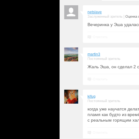
netslave
|
Заслуженный зритель
Оценка с
Вечеринка у Эша удалас
Ответить
martin3
Постоянный зритель
Жаль Эша, он сделал 2 с
Ответить
kifug
Постоянный зритель
когда уже научатся дела
пламя как будто из вре
с реальным горящим ха
Ответить