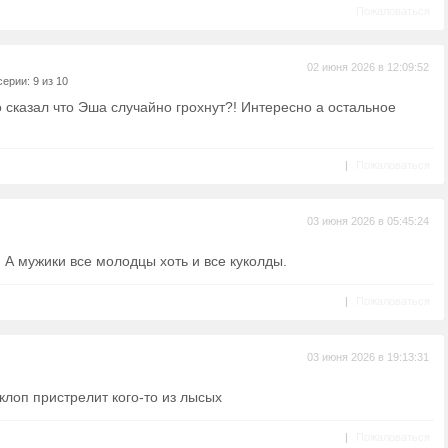
Пожаловаться
02 июня 2026 в 12:09:52
ерии: 9 из 10
то сказал что Эша случайно грохнут?! Интересно а остальное
|
Пожаловаться
03 июня 2026 в 05:45:24
. А мужики все молодцы хоть и все куколды.
|
Пожаловаться
03 июня 2026 в 19:13:31
лоп пристрелит кого-то из лысых
|
Пожаловаться