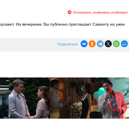
Осторожно, возможны спойлеры!
пускают. На вечеринке Эш публично приглашает Саманту на ужин
ю Купа. Джек предлагает Купу вернуть инвестиции, но, когда
н начинает угрожать семье Куперов.
Поделиться: