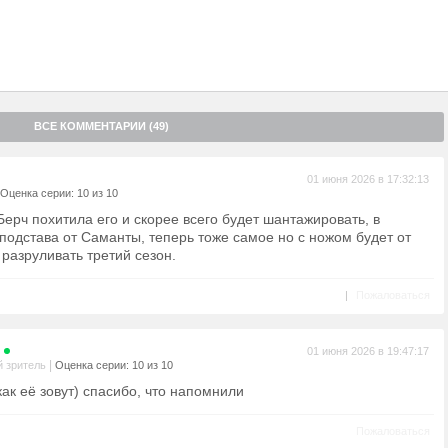
ВСЕ КОММЕНТАРИИ (49)
01 июня 2026 в 17:32:13
Оценка серии: 10 из 10
Берч похитила его и скорее всего будет шантажировать, в
подстава от Саманты, теперь тоже самое но с ножом будет от
 разруливать третий сезон.
|
Пожаловаться
01 июня 2026 в 19:47:17
|
 зритель
Оценка серии: 10 из 10
как её зовут) спасибо, что напомнили
Пожаловаться