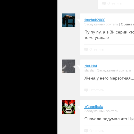
Ответить
tkachuk2000
|
Заслуженный зритель
Оценка с
Пу пу пу, а в 3й серии к
тоже угадаю
Ответить
Naf-Naf
|
slafslaf
Заслуженный зритель
Жена у него мерзотная..
Ответить
xCannibalx
Заслуженный зритель
Сначала подумал что Цик
Ответить