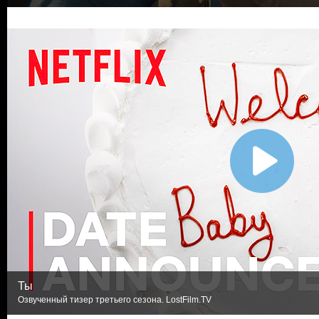
Ты
Озвученный тизер третьего сезона. LostFilm.TV