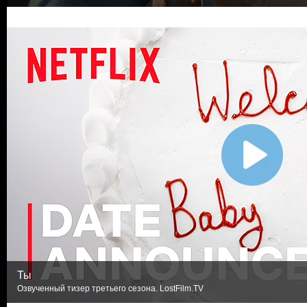
Ты
Озвученный тизер третьего сезона. LostFilm.TV