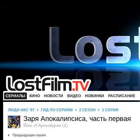
СЕРИАЛЫ
КИНО
НОВОСТИ
ВИДЕО
НОВИНКИ
РАСПИСАНИЕ
ЛЮДИ ИКС ’97
ГИД ПО СЕРИЯМ
2 СЕЗОН
3 СЕРИЯ
Заря Апокалипсиса, часть первая
Rise of Apocalypse (1)
Предыдущая серия