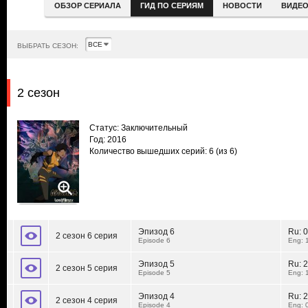
ОБЗОР СЕРИАЛА
ГИД ПО СЕРИЯМ
НОВОСТИ
ВИДЕ
ВЫБРАТЬ СЕЗОН:
2 сезон
Статус: Заключительный
Год: 2016
Количество вышедших серий: 6
(из 6)
Эпизод 6
Ru:
0
2 сезон 6 серия
Episode 6
Eng: 
Эпизод 5
Ru:
2
2 сезон 5 серия
Episode 5
Eng: 
Эпизод 4
Ru:
2
2 сезон 4 серия
Episode 4
Eng: 