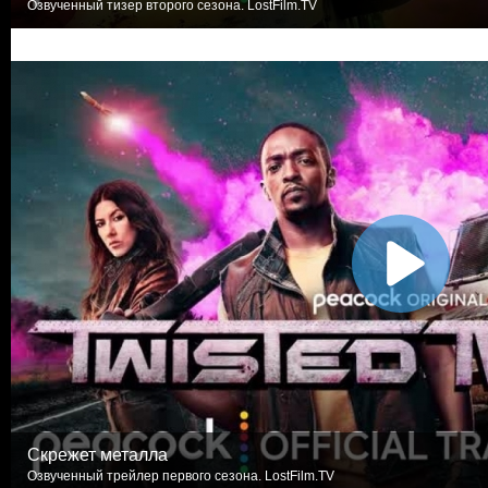
Озвученный тизер второго сезона. LostFilm.TV
Скрежет металла
Озвученный трейлер первого сезона. LostFilm.TV