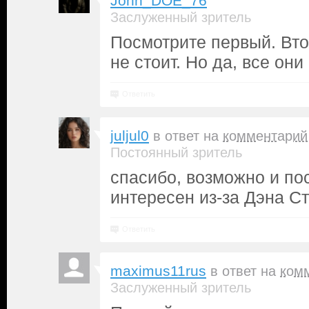
John_DOE_76
Заслуженный зритель
Посмотрите первый. Вто
не стоит. Но да, все они
Ответить
juljul0
в ответ на
комментарий
Постоянный зритель
спасибо, возможно и по
интересен из-за Дэна С
Ответить
maximus11rus
в ответ на
ком
Заслуженный зритель