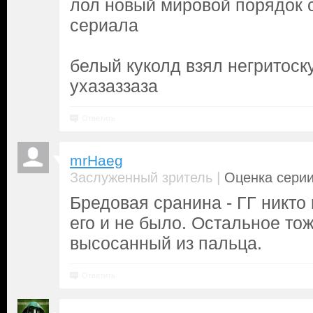
лол новый мировой порядок 
сериала
белый куколд взял негритос
ухазаззаза
Ответить
mrHaeg
|
Заслуженный зритель
Оценка серии
Бредовая сранина - ГГ никто 
его и не было. Остальное то
высосанный из пальца.
Ответить