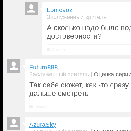
Lomovoz
Заслуженный зритель
А сколько надо было по
достоверности?
Ответить
Future888
|
Заслуженный зритель
Оценка серии
Так себе сюжет, как -то сраз
дальше смотреть
Ответить
AzuraSky