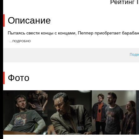
Рейтинг 
Описание
Пытаясь свести концы с концами, Пеппер приобретает барабан
музыки. После драки с бывшим мужем его девушки, Пеппер поп
…ПОДРОБНО
становится пациентом доктора Ананда. Из-за седативных препа
остается в больнице.
Поде
Фото