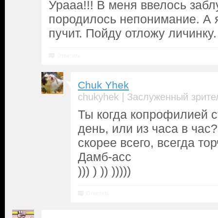
Урааа!!! В меня ввелось заб
породилось непонимание. А я
пучит. Пойду отложу личинку.
Ответить
Chuk Yhek
|
chukyhek
Заслуженный зрите
Ты когда копрофилией с
день, или из часа в час?
скорее всего, всегда то
Дамб-асс
))) ) )) )))))
Ответить