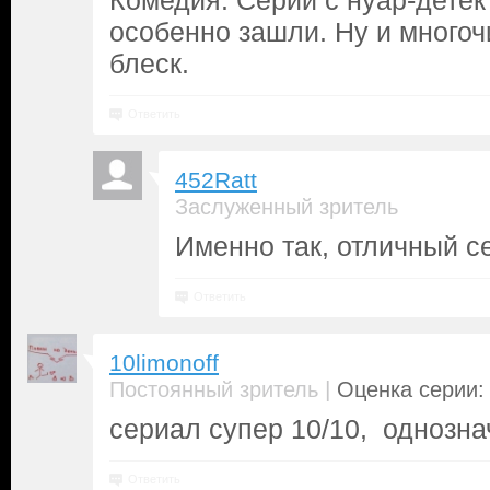
Комедия. Серии с нуар-детек
особенно зашли. Ну и многоч
блеск.
Ответить
452Ratt
Заслуженный зритель
Именно так, отличный с
Ответить
10limonoff
|
Постоянный зритель
Оценка серии: 
сериал супер 10/10, однозна
Ответить