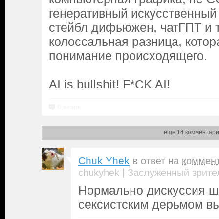
генеративный искусственный
стейбл дифьюжен, чатГПТ и т.
колоссальная разница, котор
понимание происходящего.
AI is bullshit! F*CK AI!
Ответить
еще 14 комментари
Chuk Yhek
в ответ на
коммен
|
chukyhek
Заслуженный зрите
Нормально дискуссия шл
сексистским дерьмом вы