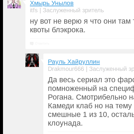
Хмырь Унылов
|
itfs
Заслуженный зритель
ну вот не верю я что они там 
квоты блэкрока.
Ответить
Рауль Хайруллин
|
Drakmour666
Заслуженный з
Да весь сериал это фар
помноженный на специ
Рогана. Смотрибельно на
Камеди клаб но на тему
смешные 1 из 10, остал
клоунада.