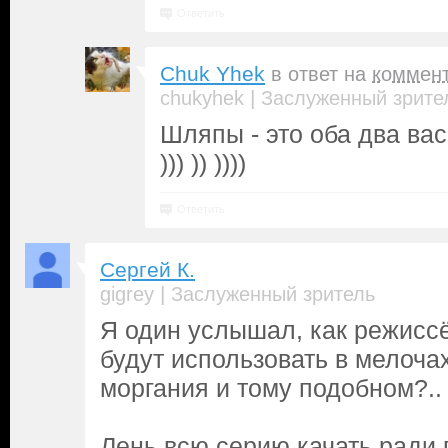
Ответить
Chuk Yhek
в ответ на
коммен
|
chukyhek
Заслуженный зрите
Шляпы - это оба два вас
))) )) ))))
Ответить
Сергей К.
|
gigrey
Заслуженный зритель
Я один услышал, как режиссё
будут использовать в мелоча
моргания и тому подобном?..
Лень всю серию качать ради 