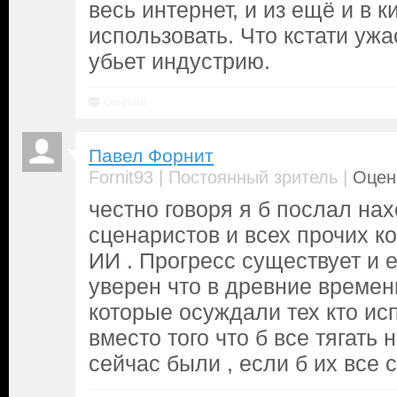
весь интернет, и из ещё и в 
использовать. Что кстати ужа
убьет индустрию.
Ответить
Павел Форнит
|
|
Fornit93
Постоянный зритель
Оценк
честно говоря я б послал нах
сценаристов и всех прочих к
ИИ . Прогресс существует и е
уверен что в древние времен
которые осуждали тех кто ис
вместо того что б все тягать 
сейчас были , если б их все 