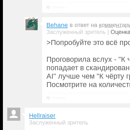
Ответить
Behane
в ответ на
комментар
|
Заслуженный зритель
Оценка
>Попробуйте это всё пр
Проговорила вслух - "К 
попадает в скандирован
AI" лучше чем "К чёрту г
Посмотрите на количест
Ответить
Hellraiser
Заслуженный зритель