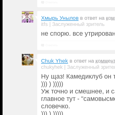
Ответить
Хмырь Унылов
в ответ на
ком
|
itfs
Заслуженный зритель
не спорю. все утрирова
Ответить
Chuk Yhek
в ответ на
коммен
|
chukyhek
Заслуженный зрите
Ну щаз! Камедиклуб он 
))) ) )))))
Уж точно и смешнее, и с
главное тут - "самовысм
словечко.
))) ) )))))