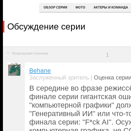
ОБЗОР СЕРИИ
ФОТО
АКТЕРЫ И КОМАНДА
Обсуждение серии
Предыдущая страница
1
Behane
|
Заслуженный зритель
Оценка серии
В середине во фразе режисс
финале серии гигантская оши
"компьютерной графики" дол
"Генеративный ИИ" или что-то
финала серии: "F*ck AI". Осу
компьютерная графика, не CG