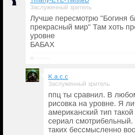
Tiffany-EYE-TwisteD
Заслуженный зритель
Лучше пересмотрю "Богиня б
прекрасный мир" Там хоть пр
уровне
БАБАХ
Ответить
K.a.c.c
Заслуженный зритель
ппц ты сравнил. В люб
рисовка на уровне. Я 
американский тип такой 
сериал смотрибельный.
таких бессмысленно воо