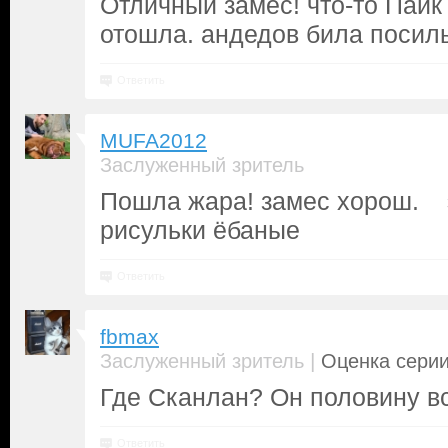
Отличный замес! что-то Пайк 
отошла. андедов била посил
Ответить
MUFA2012
Заслуженный зритель
Пошла жара! замес хорош. 
рисульки ёбаные
Ответить
fbmax
|
Заслуженный зритель
Оценка серии
Где Сканлан? Он половину вс
Ответить