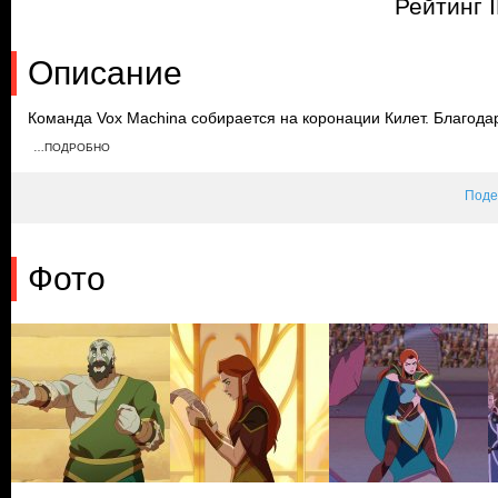
Рейтинг 
Описание
Команда Vox Machina собирается на коронации Килет. Благода
приближающейся опасности. На празднике появляется женщин
…ПОДРОБНО
начинают нападать на гостей. Vox Machina противостоит им, и 
чемпион Матроны воронов.
Поде
Фото