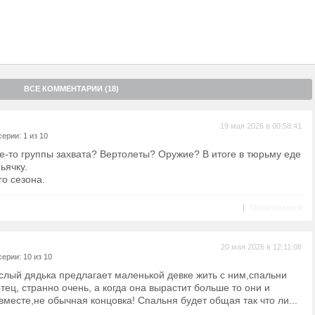
ВСЕ КОММЕНТАРИИ (18)
19 мая 2026 в 00:58:41
ерии: 1 из 10
е-то группы захвата? Вертолеты? Оружие? В итоге в тюрьму еде
ьячку.
о сезона.
|
Пожаловаться
20 мая 2026 в 12:11:08
ерии: 10 из 10
слый дядька предлагает маленькой девке жить с ним,спальни
отец, странно очень, а когда она вырастит больше то они и
месте,не обычная концовка! Спальня будет общая так что ли...