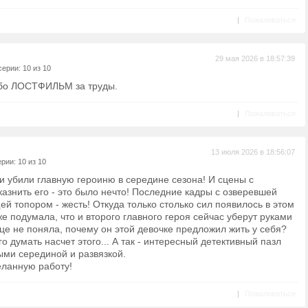
|
Пожаловаться
29 мая 2026 в 18:57:39
ерии: 10 из 10
бо ЛОСТФИЛЬМ за труды.
|
Пожаловаться
13 июля 2026 в 18:56:07
рии: 10 из 10
ни убили главную героиню в середине сезона! И сцены с
казнить его - это было нечто! Последние кадры с озверевшей
 топором - жесть! Откуда только столько сил появилось в этом
 подумала, что и второго главного героя сейчас уберут руками
це не поняла, почему он этой девочке предложил жить у себя?
о думать насчет этого... А так - интересный детективный пазл
ыми серединой и развязкой.
еланную работу!
|
Пожаловаться