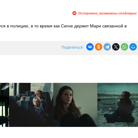
Осторожно, возможны спойлеры!
я в полицию, в то время как Сигне держит Мари связанной в
с дома, и он отправляется туда. Сигне преследует его и пытается
иходит Мари. Через несколько недель Марк покупает дом с
Поделиться: