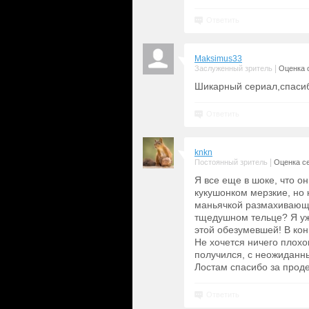
Ответить
Maksimus33
|
Заслуженный зритель
Оценка с
Шикарный сериал,спаси
Ответить
knkn
|
Постоянный зритель
Оценка се
Я все еще в шоке, что о
кукушонком мерзкие, но 
маньячкой размахивающей
тщедушном тельце? Я уже
этой обезумевшей! В кон
Не хочется ничего плохог
получился, с неожиданн
Лостам спасибо за прод
Ответить