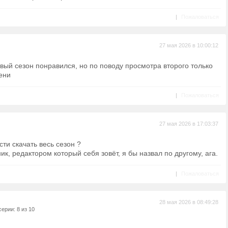
|
Пожаловаться
27 мая 2026 в 10:00:12
ый сезон понравился, но по поводу просмотра второго только
ени
|
Пожаловаться
27 мая 2026 в 17:03:37
ти скачать весь сезон ?
к, редактором который себя зовёт, я бы назвал по другому, ага.
|
Пожаловаться
28 мая 2026 в 08:49:28
ерии: 8 из 10