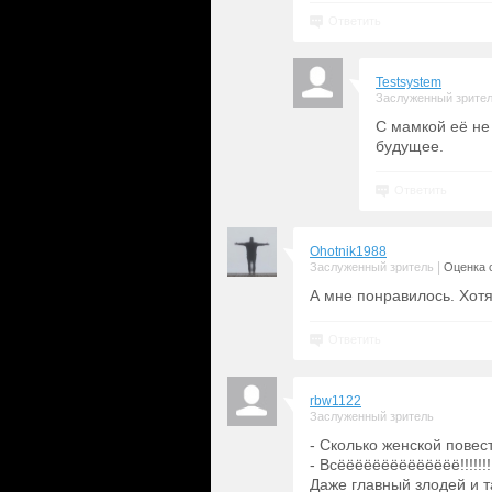
Ответить
Testsystem
Заслуженный зрите
С мамкой её не 
будущее.
Ответить
Ohotnik1988
|
Заслуженный зритель
Оценка с
А мне понравилось. Хотя
Ответить
rbw1122
Заслуженный зритель
- Сколько женской повес
- Всёёёёёёёёёёёёёё!!!!!!!!
Даже главный злодей и 