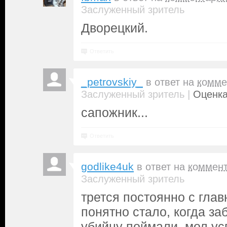
Заслуженный зритель
Дворецкий.
Ответить
_petrovskiy_
в ответ на
комме
|
Заслуженный зритель
Оценка
сапожник...
Ответить
godlike4uk
в ответ на
коммен
Заслуженный зритель
трется постоянно с гла
понятно стало, когда за
убийцу поймали, мол ус