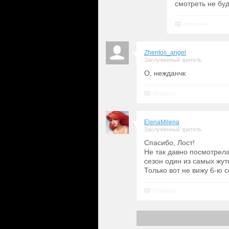
смотреть не буд
Ответить
Zhentos_angel
Заслуженный зритель
О, нежданчк
Ответить
ElenaMilena
Заслуженный зритель
Спасибо, Лост!
Не так давно посмотрел
сезон один из самых жутк
Только вот не вижу 6-ю 
Ответить