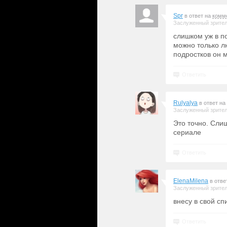
Spr
в ответ на
комм
Заслуженный зрите
слишком уж в п
можно только л
подростков он 
Ответить
Rulyalya
в ответ на
Заслуженный зрите
Это точно. Сли
сериале
Ответить
ElenaMilena
в отве
Заслуженный зрите
внесу в свой сп
Ответить