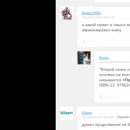
Budia1998z
Заслуженный зритель
а какой сюжет и смысл в
экранизировал книгу
Ответить
fbmax
Заслуженный зрите
"Второй сезон 
основан на кни
называется
«Пр
ISBN-13: 97802
Ответить
Kitaen
|
Заслуженный зритель
Оценка с
думал продолжения не бу