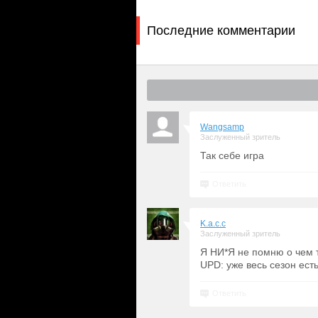
Последние комментарии
Wangsamp
Заслуженный зритель
Так себе игра
Ответить
K.a.c.c
Заслуженный зритель
Я НИ*Я не помню о чем т
UPD: уже весь сезон ест
Ответить