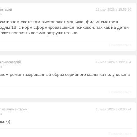
ентарий
12 мая 2026 в 15:55:30
ль
озитивном свете там выставляют маньяка, фильм смотреть
юдям 18 с норм сформировавшейся психикой, так как на детей
может повлиять весьма разрушительно
Пожаловаться
комментарий
12 мая 2026 в 19:20:54
ль
шком романтизированный образ серийного маньяка получился в
Пожаловаться
т на
комментарий
13 мая 2026 в 00:06:24
ль
исок))
Пожаловаться