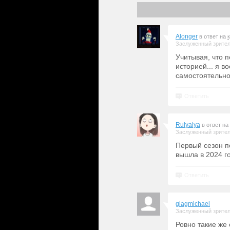
Alonger
в ответ на
Заслуженный зрите
Учитывая, что 
историей... я 
самостоятельно
Ответить
Rulyalya
в ответ на
Заслуженный зрите
Первый сезон по
вышла в 2024 г
Ответить
glagmichael
Заслуженный зрите
Ровно такие же 