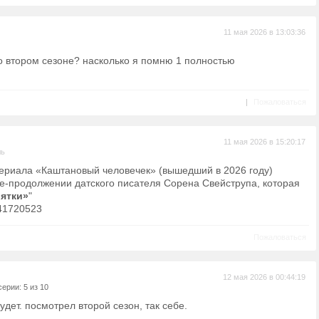
11 мая 2026 в 13:03:36
о втором сезоне? насколько я помню 1 полностью
|
Пожаловаться
11 мая 2026 в 15:20:17
ль
сериала «Каштановый человечек» (вышедший в 2026 году)
ге-продолжении датского писателя Сорена Свейструпа, которая
ятки»
"
41720523
Пожаловаться
12 мая 2026 в 00:44:19
ерии: 5 из 10
дет. посмотрел второй сезон, так себе.