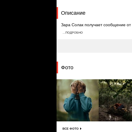
Описание
Зара Солак получает сообщение от 
дочь. Зару похищают, в то время ка
…ПОДРОБНО
передвижениями через приложение.
напротив ее дома.
Фото
ВСЕ ФОТО