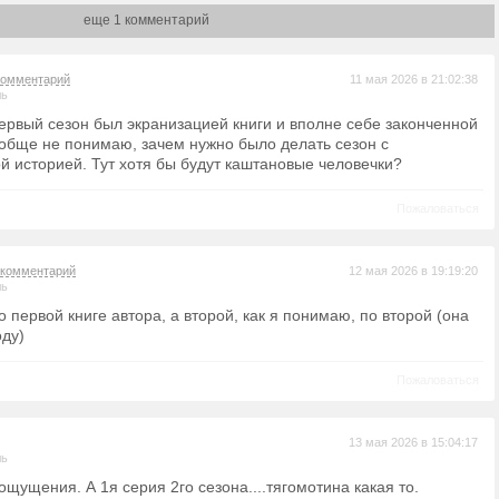
еще 1 комментарий
комментарий
11 мая 2026 в 21:02:38
ль
первый сезон был экранизацией книги и вполне себе законченной
вообще не понимаю, зачем нужно было делать сезон с
й историей. Тут хотя бы будут каштановые человечки?
Пожаловаться
комментарий
12 мая 2026 в 19:19:20
ль
 первой книге автора, а второй, как я понимаю, по второй (она
оду)
Пожаловаться
13 мая 2026 в 15:04:17
ль
ощущения. А 1я серия 2го сезона....тягомотина какая то.