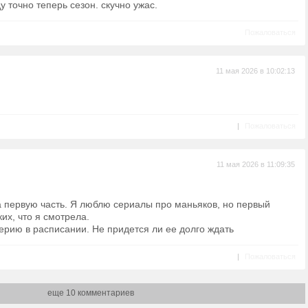
у точно теперь сезон. скучно ужас.
Пожаловаться
11 мая 2026 в 10:02:13
|
Пожаловаться
11 мая 2026 в 11:09:35
а первую часть. Я люблю сериалы про маньяков, но первый
их, что я смотрела.
серию в расписании. Не придется ли ее долго ждать
|
Пожаловаться
еще 10 комментариев