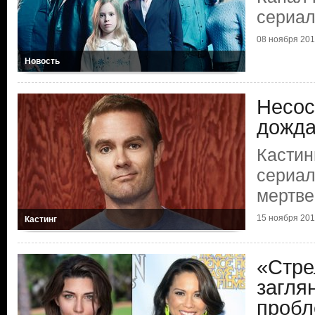
сериал
08 ноября 20
Новость
Несос
дожда
Кастин
сериал
мертве
15 ноября 20
Кастинг
«Стре
загля
пробл