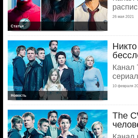
распис
26 мая 2021
Статья
Никто
бессл
Канал 
сериал
10 февраля 2
Новость
The C
челов
Канал 