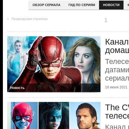
ОБЗОР СЕРИАЛА
ГИД ПО СЕРИЯМ
НОВОСТИ
Предыдущая страница
1
Канал
домаш
Телесе
датами
сериа
16 июня 2021
Новость
The C
телес
Канал 