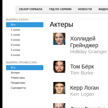
ОБЗОР СЕРИАЛА
ГИД ПО СЕРИЯМ
НОВОСТИ
ВИДЕ
ВЫБРАТЬ СЕЗОН:
Актеры
Все
1 сезон
2 сезон
Холлидей
3 сезон
Грейнджер
4 сезон
5 сезон
Holliday Grainger
6 сезон
ВЫБРАТЬ ПРОФЕССИЮ:
Том Бёрк
Все
Tom Burke
Актеры
Режиссеры
Продюсеры
Керр Логан
Сценаристы
Kerr Logan