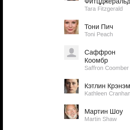
Фитцджераль
Tara Fitzgerald
Тони Пич
Toni Peach
Саффрон
Коомбр
Saffron Coomber
Кэтлин Крэнэ
Kathleen Cranha
Мартин Шоу
Martin Shaw