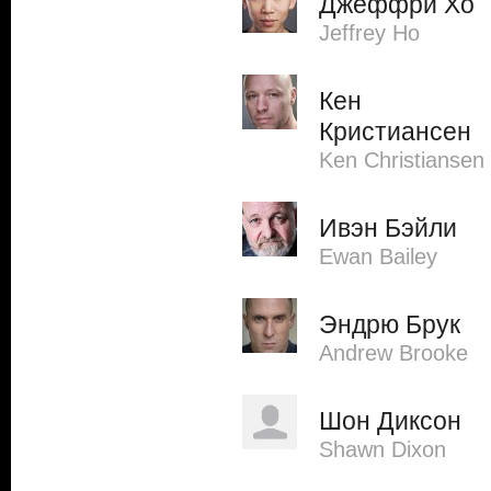
Джеффри Хо
Jeffrey Ho
Кен
Кристиансен
Ken Christiansen
Ивэн Бэйли
Ewan Bailey
Эндрю Брук
Andrew Brooke
Шон Диксон
Shawn Dixon