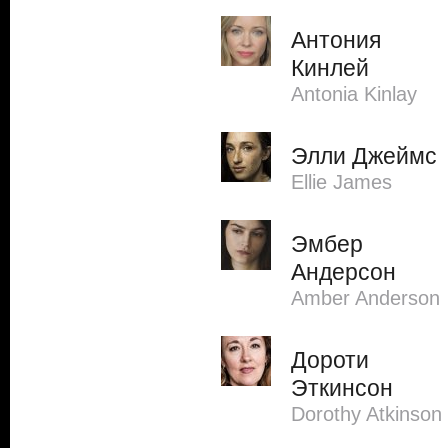
Антония
Кинлей
Antonia Kinlay
Элли Джеймс
Ellie James
Эмбер
Андерсон
Amber Anderson
Дороти
Эткинсон
Dorothy Atkinson