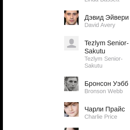
Дэвид Эйвери
David Avery
Tezlym Senior-
Sakutu
Tezlym Senior-
Sakutu
Бронсон Уэбб
Bronson Webb
Чарли Прайс
Charlie Price