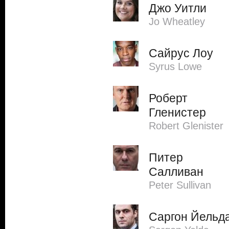
Джо Уитли
Jo Wheatley
Сайрус Лоу
Syrus Lowe
Роберт
Гленистер
Robert Glenister
Питер
Салливан
Peter Sullivan
Саргон Йельд