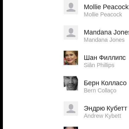
Mollie Peacock
Mollie Peacock
Mandana Jone
Mandana Jones
Шан Филлипс
Siân Phillips
Берн Колласо
Bern Collaço
Эндрю Кубетт
Andrew Kybett