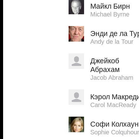
Майкл Бирн
Michael Byrne
Энди де ла Ту
Andy de la Tour
Джейкоб
Абрахам
Jacob Abraham
Кэрол Макред
Carol MacReady
Софи Колхаун
Sophie Colquhou