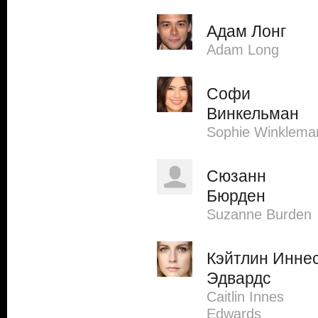
Адам Лонг
Adam Long
Софи
Винкельман
Sophie Winklema
Сюзанн
Бюрден
Suzanne Burden
Кэйтлин Инне
Эдвардс
Caitlin Innes
Edwards