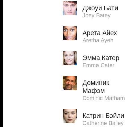
Джоуи Бати
Joey Batey
Арета Айех
Aretha Ayeh
Эмма Катер
Emma Cater
Доминик
Мафэм
Dominic Mafham
Катрин Бэйли
Catherine Bailey