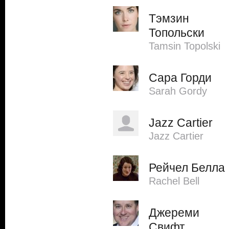
Тэмзин
Топольски
Tamsin Topolski
Сара Горди
Sarah Gordy
Jazz Cartier
Jazz Cartier
Рейчел Белла
Rachel Bell
Джереми
Свифт