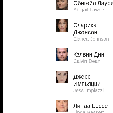
Эбигейл Лаур
Abigail Lawrie
Эларика
Джонсон
Elarica Johnson
Кэлвин Дин
Calvin Dean
Джесс
Импьяцци
Jess Impiazzi
Линда Бэссет
Linda Bassett