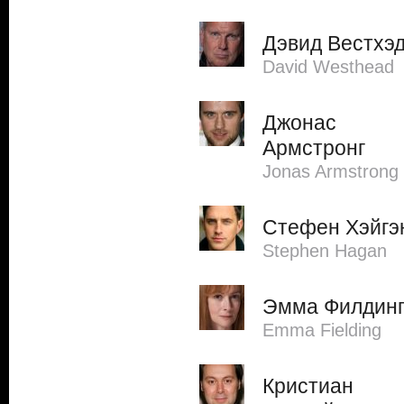
Дэвид Вестхэ
David Westhead
Джонас
Армстронг
Jonas Armstrong
Стефен Хэйгэ
Stephen Hagan
Эмма Филдин
Emma Fielding
Кристиан