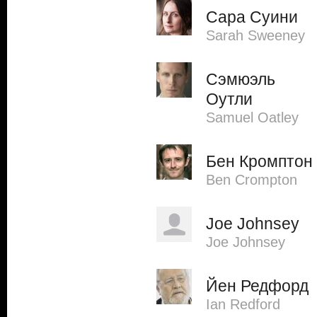
Сара Суини
Sarah Sweeney
Сэмюэль
Оутли
Samuel Oatley
Бен Кромптон
Ben Crompton
Joe Johnsey
Joe Johnsey
Йен Редфорд
Ian Redford