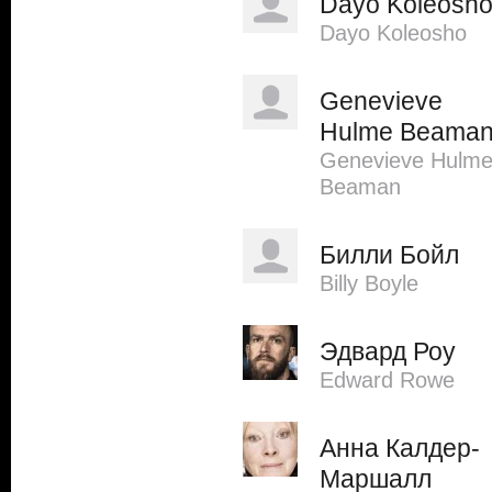
Dayo Koleosh
Dayo Koleosho
Genevieve
Hulme Beama
Genevieve Hulm
Beaman
Билли Бойл
Billy Boyle
Эдвард Роу
Edward Rowe
Анна Калдер-
Маршалл