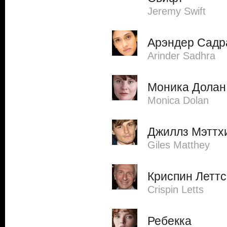
Jeremy Swift
Арэндер Садр
Arinder Sadhra
Моника Долан
Monica Dolan
Джиллз Мэттх
Giles Matthey
Криспин Леттс
Crispin Letts
Ребекка