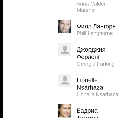
Anna Calder-
Marshall
Филл Лангорн
Phill Langhorne
Джорджия
Ферлонг
Georgia Furlong
Lionelle
Nsarhaza
Lionelle Nsarhaz
Бадриа