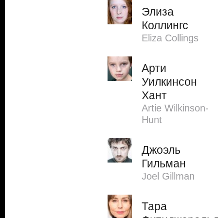
Элиза
Коллингс
Eliza Collings
Арти
Уилкинсон
Хант
Artie Wilkinson-
Hunt
Джоэль
Гильман
Joel Gillman
Тара