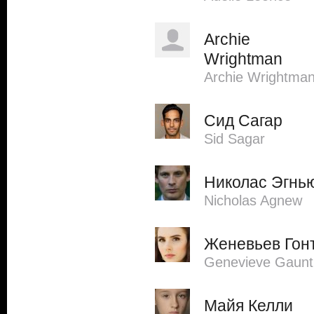
Archie
Wrightman
Archie Wrightma
Сид Сагар
Sid Sagar
Николас Эгнь
Nicholas Agnew
Женевьев Гон
Genevieve Gaunt
Майя Келли