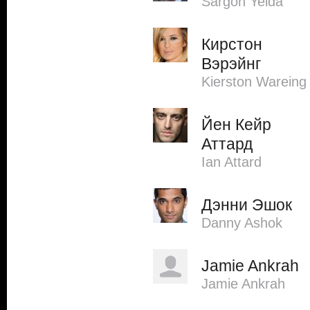
Sargon Yelda
Кирстон
Вэрэйнг
Kierston Wareing
Йен Кейр
Аттард
Ian Attard
Дэнни Эшок
Danny Ashok
Jamie Ankrah
Jamie Ankrah