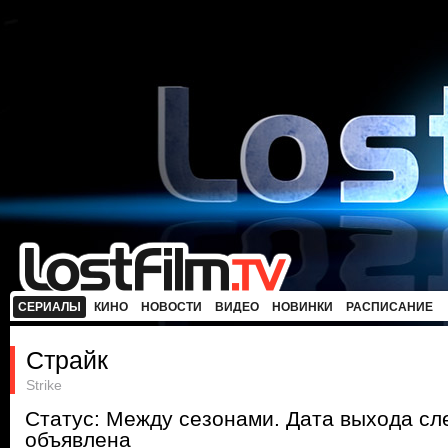
СЕРИАЛЫ
КИНО
НОВОСТИ
ВИДЕО
НОВИНКИ
РАСПИСАНИЕ
Страйк
Strike
Статус: Между сезонами. Дата выхода с
объявлена