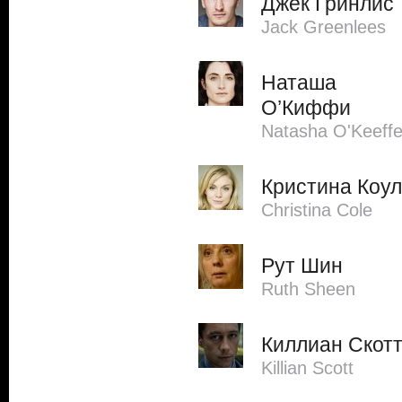
Джек Гринлис
Jack Greenlees
Наташа
О’Киффи
Natasha O'Keeff
Кристина Коул
Christina Cole
Рут Шин
Ruth Sheen
Киллиан Скот
Killian Scott