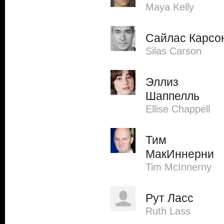
Maya Kelly
Сайлас Карсо
Silas Carson
Эллиз
Шаппелль
Ellise Chappell
Тим
МакИннерни
Tim McInnerny
Рут Ласс
Ruth Lass