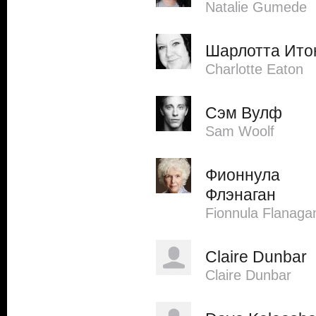
Natalie Gumede
Шарлотта Ито
Charlotte Eaton
Сэм Вулф
Sam Woolf
Фионнула
Флэнаган
Fionnula Flanaga
Claire Dunbar
Claire Dunbar