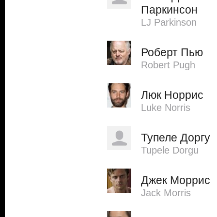
Паркинсон
LJ Parkinson
Роберт Пью
Robert Pugh
Люк Норрис
Luke Norris
Тупеле Доргу
Tupele Dorgu
Джек Моррис
Jack Morris