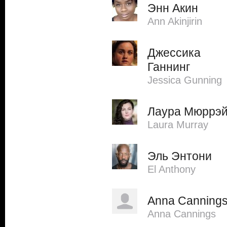
Энн Акин
Ann Akinjirin
Джессика
Ганнинг
Jessica Gunning
Лаура Мюррэ
Laura Murray
Эль Энтони
El Anthony
Anna Canning
Anna Cannings