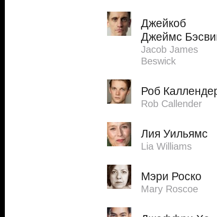
Джейкоб
Джеймс Бэсви
Jacob James
Beswick
Роб Калленде
Rob Callender
Лия Уильямс
Lia Williams
Мэри Роско
Mary Roscoe