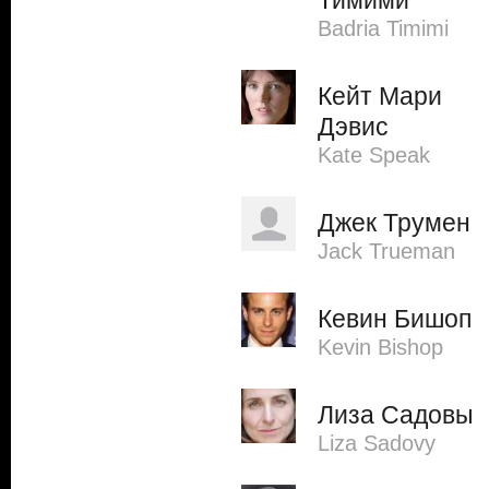
Тимими
Badria Timimi
Кейт Мари
Дэвис
Kate Speak
Джек Трумен
Jack Trueman
Кевин Бишоп
Kevin Bishop
Лиза Садовы
Liza Sadovy