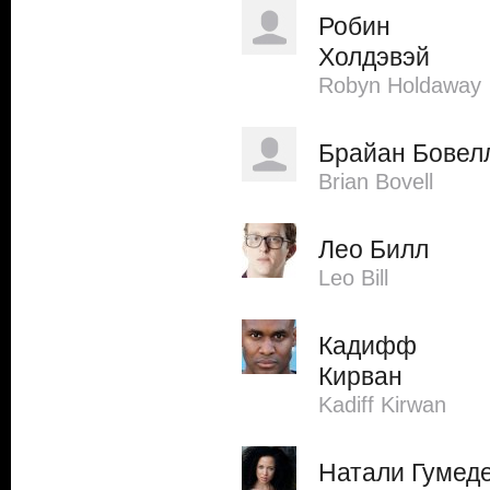
Робин
Холдэвэй
Robyn Holdaway
Брайан Бовел
Brian Bovell
Лео Билл
Leo Bill
Кадифф
Кирван
Kadiff Kirwan
Натали Гумед