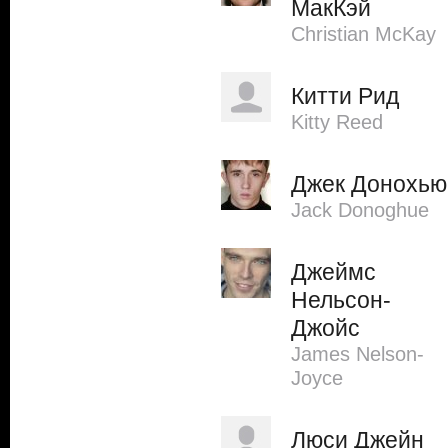
МакКэй
Christian McKay
Китти Рид
Kitty Reed
Джек Донохью
Jack Donoghue
Джеймс
Нельсон-
Джойс
James Nelson-
Joyce
Люси Джейн