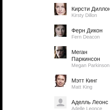
Кирсти Дилло
Kirsty Dillon
Ферн Дикон
Fern Deacon
Меган
Паркинсон
Megan Parkinson
Мэтт Кинг
Matt King
Аделль Леонс
Adelle Leonce