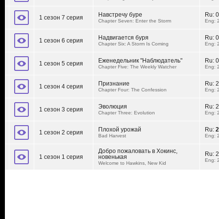
Навстречу буре
Ru:
0
1 сезон 7 серия
Chapter Seven: Enter the Storm
Eng: 
Надвигается буря
Ru:
0
1 сезон 6 серия
Chapter Six: A Storm Is Coming
Eng: 
Еженедельник "Наблюдатель"
Ru:
0
1 сезон 5 серия
Chapter Five: The Weekly Watcher
Eng: 
Признание
Ru:
2
1 сезон 4 серия
Chapter Four: The Confession
Eng: 
Эволюция
Ru:
2
1 сезон 3 серия
Chapter Three: Evolution
Eng: 
Плохой урожай
Ru:
2
1 сезон 2 серия
Bad Harvest
Eng: 
Добро пожаловать в Хокинс,
Ru:
2
1 сезон 1 серия
новенькая
Eng: 
Welcome to Hawkins, New Kid