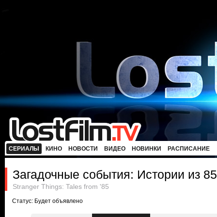
СЕРИАЛЫ
КИНО
НОВОСТИ
ВИДЕО
НОВИНКИ
РАСПИСАНИЕ
Загадочные события: Истории из 85
Stranger Things: Tales from '85
Статус: Будет объявлено