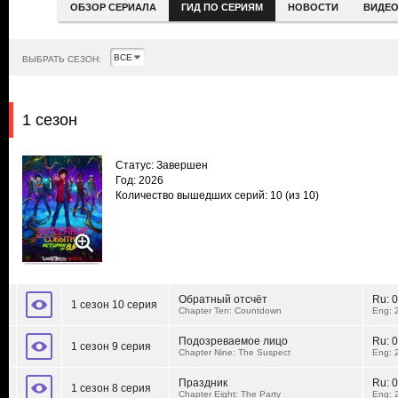
ОБЗОР СЕРИАЛА
ГИД ПО СЕРИЯМ
НОВОСТИ
ВИДЕ
ВЫБРАТЬ СЕЗОН:
1 сезон
Статус: Завершен
Год: 2026
Количество вышедших серий: 10
(из 10)
Обратный отсчёт
Ru:
0
1 сезон 10 серия
Chapter Ten: Countdown
Eng: 
Подозреваемое лицо
Ru:
0
1 сезон 9 серия
Chapter Nine: The Suspect
Eng: 
Праздник
Ru:
0
1 сезон 8 серия
Chapter Eight: The Party
Eng: 