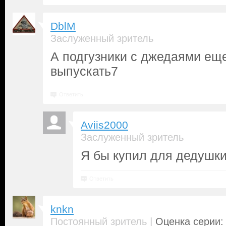
DblM
Заслуженный зритель
А подгузники с джедаями ещ
выпускать7
Ответить
Aviis2000
Заслуженный зритель
Я бы купил для дедушки
Ответить
knkn
|
Постоянный зритель
Оценка серии: 