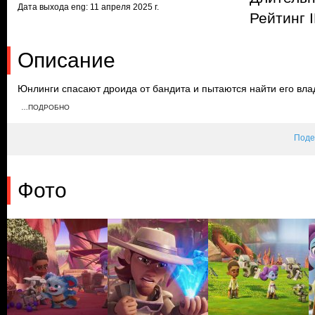
Дата выхода eng: 11 апреля 2025 г.
Рейтинг 
Описание
Юнлинги спасают дроида от бандита и пытаются найти его вла
дроид не может вспомнить своего хозяина. Бандиты снова нап
…ПОДРОБНО
юными джедаями. Им удается избавиться от оков и вернуть дро
Поде
Фото