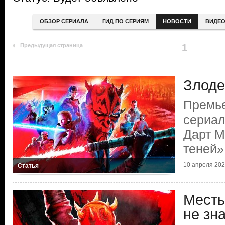
ОБЗОР СЕРИАЛА
ГИД ПО СЕРИЯМ
НОВОСТИ
ВИДЕ
Предыдущая страница
1
Злоде
Премье
сериал
Дарт М
теней»
10 апреля 20
Статья
Месть
не зн