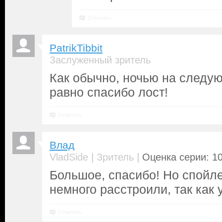
Ответить
PatrikTibbit
Заслуженный зритель
Как обычно, ночью на следу
равно спасибо лост!
Ответить
Влад
|
|
VladSide
Зритель
Оценка серии: 10
Большое, спасибо! Но спойл
немного расстроили, так как 
Ответить