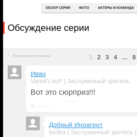
ОБЗОР СЕРИИ
ФОТО
АКТЕРЫ И КОМАНДА
Обсуждение серии
Предыдущая страница
1
2
3
4
...
8
Иван
|
VanoFLooP
Заслуженный зритель
Вот это сюрприз!!!
Ответить
Добрый Иноагент
|
6o4ka
Заслуженный зритель