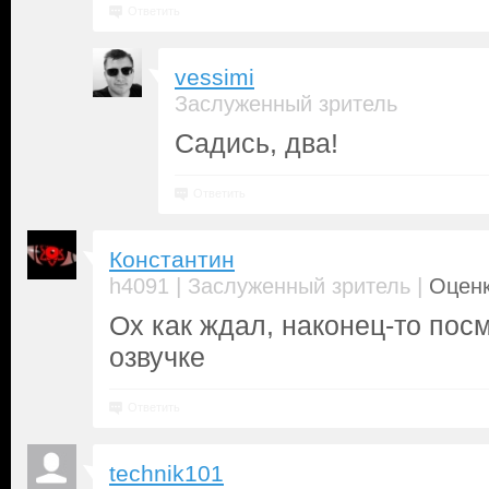
Ответить
vessimi
Заслуженный зритель
Садись, два!
Ответить
Константин
|
|
h4091
Заслуженный зритель
Оценк
Ох как ждал, наконец-то пос
озвучке
Ответить
technik101