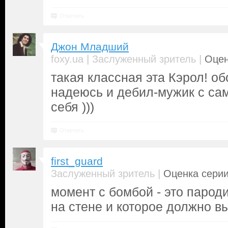
Ответить
Джон Младший
|
|
foxy.ua
Заслуженный зритель
Оцен
такая классная эта Кэрол! об
надеюсь и дебил-мужик с са
себя )))
Ответить
first_guard
|
Заслуженный зритель
Оценка серии
момент с бомбой - это парод
на стене и которое должно в