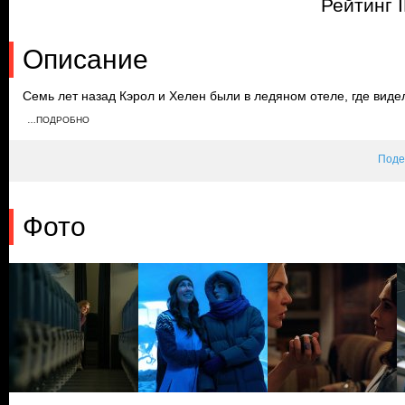
Рейтинг 
Описание
Семь лет назад Кэрол и Хелен были в ледяном отеле, где вид
время Кэрол и Зося приезжают в Альбукерке, где Зося дарит К
…ПОДРОБНО
требует, чтобы коллективный разум забыл все о ее подруге, и п
Поде
Фото