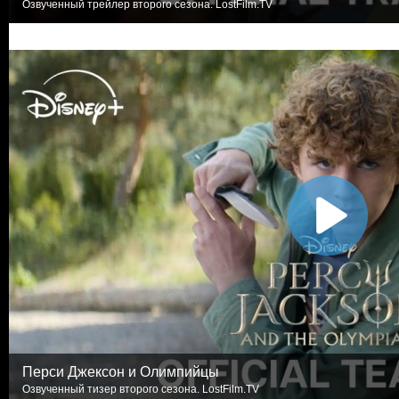
Озвученный трейлер второго сезона. LostFilm.TV
Перси Джексон и Олимпийцы
Озвученный тизер второго сезона. LostFilm.TV