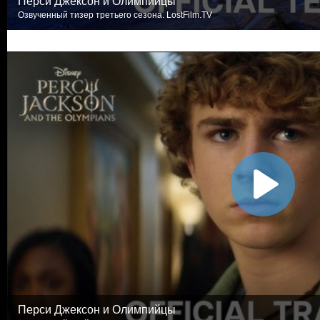
Перси Джексон и Олимпийцы
Озвученный тизер третьего сезона. LostFilm.TV
Перси Джексон и Олимпийцы