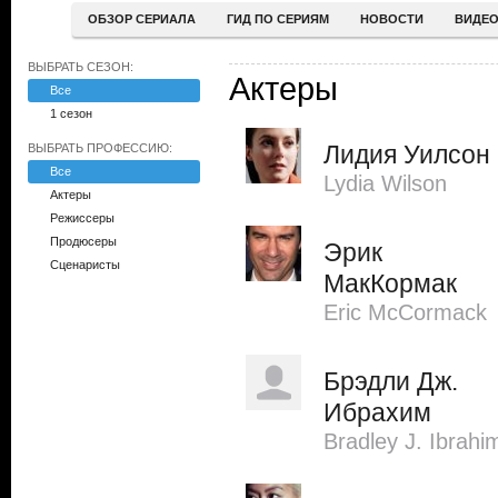
ОБЗОР СЕРИАЛА
ГИД ПО СЕРИЯМ
НОВОСТИ
ВИДЕ
ВЫБРАТЬ СЕЗОН:
Актеры
Все
1 сезон
Лидия Уилсон
ВЫБРАТЬ ПРОФЕССИЮ:
Все
Lydia Wilson
Актеры
Режиссеры
Продюсеры
Эрик
Сценаристы
МакКормак
Eric McCormack
Брэдли Дж.
Ибрахим
Bradley J. Ibrahi