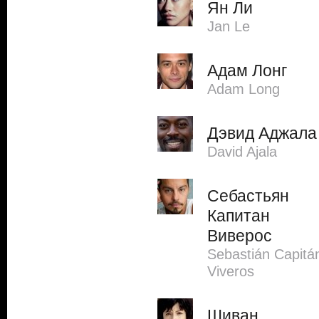
Ян Ли
Jan Le
Адам Лонг
Adam Long
Дэвид Аджала
David Ajala
Себастьян
Капитан
Виверос
Sebastián Capitá
Viveros
Шиван