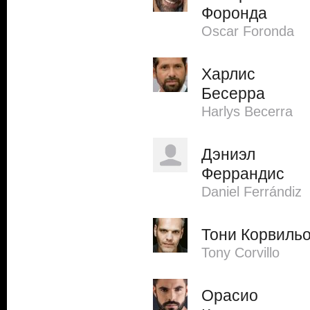
Форонда
Oscar Foronda
Харлис
Бесерра
Harlys Becerra
Дэниэл
Феррандис
Daniel Ferrándiz
Тони Корвиль
Tony Corvillo
Орасио