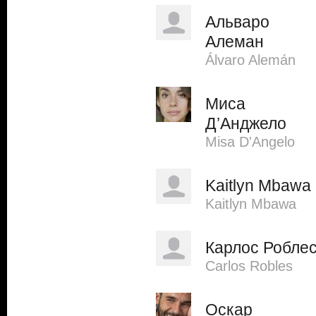
Альваро
Алеман
Álvaro Alemán
Миса
Д’Анджело
Misa D'Angelo
Kaitlyn Mbawa
Kaitlyn Mbawa
Карлос Робле
Carlos Robles
Оскар