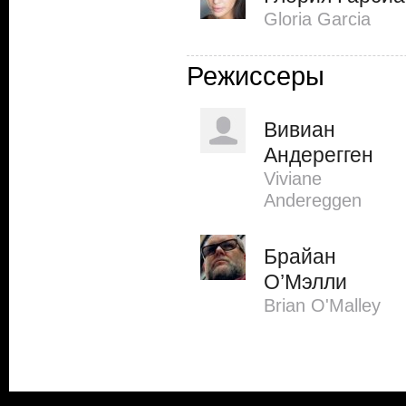
Gloria Garcia
Режиссеры
Вивиан
Андерегген
Viviane
Andereggen
Брайан
О’Мэлли
Brian O'Malley