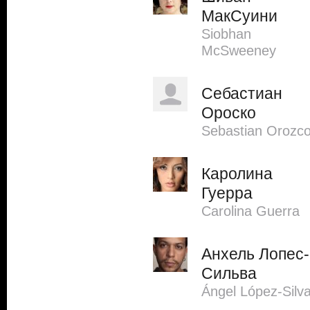
МакСуини
Siobhan
McSweeney
Себастиан
Ороско
Sebastian Orozc
Каролина
Гуерра
Carolina Guerra
Анхель Лопес-
Сильва
Ángel López-Silv