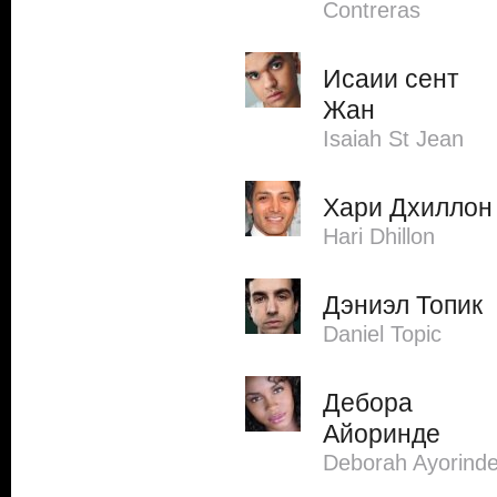
Contreras
Исаии сент
Жан
Isaiah St Jean
Хари Дхиллон
Hari Dhillon
Дэниэл Топик
Daniel Topic
Дебора
Айоринде
Deborah Ayorind