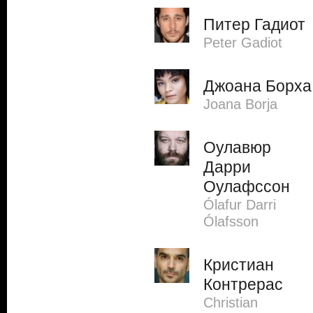
Питер Гадиот
Peter Gadiot
Джоана Борха
Joana Borja
Оулавюр
Дарри
Оулафссон
Ólafur Darri
Ólafsson
Кристиан
Контрерас
Christian