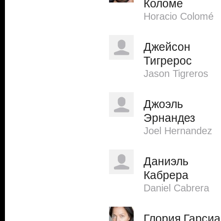
Коломе
Horacio Colomé
Джейсон
Тигрерос
Jason Tigreros
Джоэль
Эрнандез
Joel Hernandez
Даниэль
Кабрера
Daniel Cabrera
Глория Гарсиа