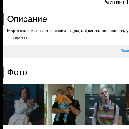
Рейтинг 
Описание
Марго знакомит сына со своим отцом, а Джинкса не очень рад
разрешает Джинксу переехать к ней, чем вызывает недовольство
…ПОДРОБНО
можно заработать, Марго создает там аккаунт и получает перво
Поде
Фото