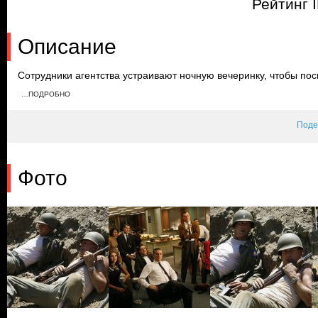
Рейтинг 
Описание
Сотрудники агентства устраивают ночную вечеринку, чтобы пос
выборов. Когда Дон отказывается дать повышение Питу, он шан
…ПОДРОБНО
посылки Адама. Увидев содержимое посылки, Дон просит Рэйче
Поде
Фото