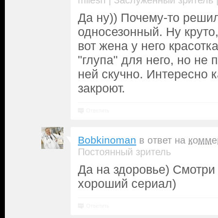
|
milesh
Заслуженный зритель
Да ну)) Почему‐то решил
односезонный. Ну круто,
вот жена у него красотк
"глупа" для него, но не 
ней скучно. Интересно к
закроют.
Ответить
Bobkinoman
в ответ на
комме
Постоянный зритель
Да на здоровье) Смотри
хороший сериал)
Ответить