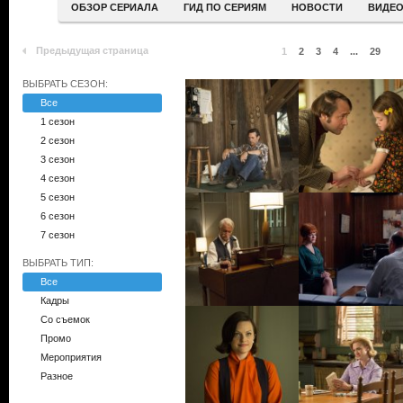
ОБЗОР СЕРИАЛА
ГИД ПО СЕРИЯМ
НОВОСТИ
ВИДЕ
Предыдущая страница
1
2
3
4
...
29
ВЫБРАТЬ СЕЗОН:
Все
1 сезон
2 сезон
3 сезон
4 сезон
5 сезон
6 сезон
7 сезон
ВЫБРАТЬ ТИП:
Все
Кадры
Со съемок
Промо
Мероприятия
Разное