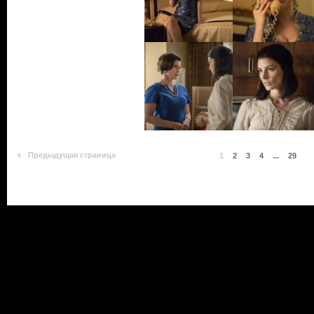
Предыдущая страница
1
2
3
4
...
29