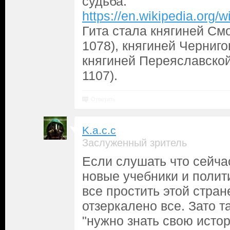
судьба.
https://en.wikipedia.org
Гита стала княгиней См
1078), княгиней Черниго
княгиней Переяславской
1107).
Ответить
K.a.c.c
Заслуженный зритель
Если слушать что сейча
новые учебники и полит
все простить этой стран
отзеркалено все. Зато т
"нужно знать свою истор