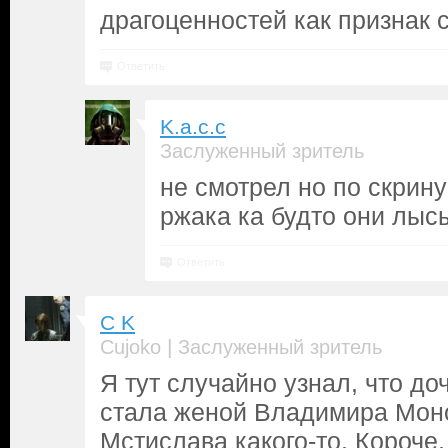
драгоценностей как признак с
Ответить
K.a.c.c
Заслуженный зритель
не смотрел но по скрин
ржака ка будто они лыс
Ответить
C K
|
Cujoko
Заслуженный зритель
Я тут случайно узнал, что до
стала женой Владимира Мон
Мстислава какого-то. Короче,