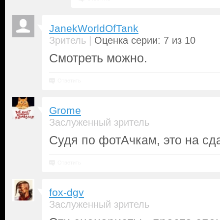
JanekWorldOfTank
|
Зритель
Оценка серии: 7 из 10
Смотреть можно.
Ответить
Grome
Заслуженный зритель
Судя по фотАчкам, это на сд
Ответить
fox-dgv
Заслуженный зритель