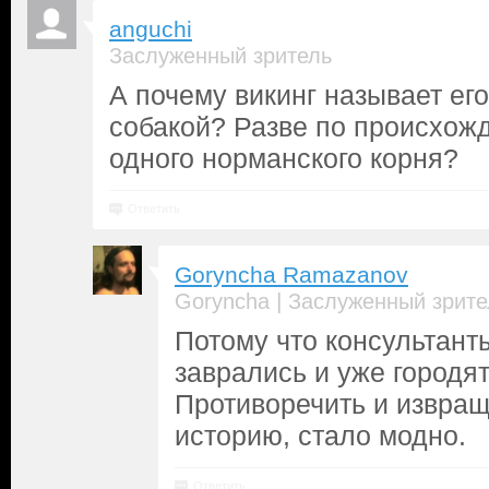
anguchi
Заслуженный зритель
А почему викинг называет его
собакой? Разве по происхож
одного норманского корня?
Ответить
Goryncha Ramazanov
|
Goryncha
Заслуженный зрите
Потому что консультант
заврались и уже городя
Противоречить и извра
историю, стало модно.
Ответить