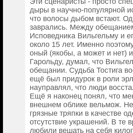
Эти сценаристы - просто спе
дыры в научно-популярной ис
что волосы дыбом встают. Од
заврались. Между обещание
Исповедника Вильгельму и е
около 15 лет. Именно поэтом
оный (якобы, а может и нет)
Гарольду, думал, что Вильге
обещании. Судьба Тостига во
ещё был придурок в роли эрл
науправлял, что люди восста
Ещё я наконец понял, что мен
внешнем облике вельмож. Не
грязные тряпки в качестве о
отсутствие украшений. В те 
любили вешать на себя кило