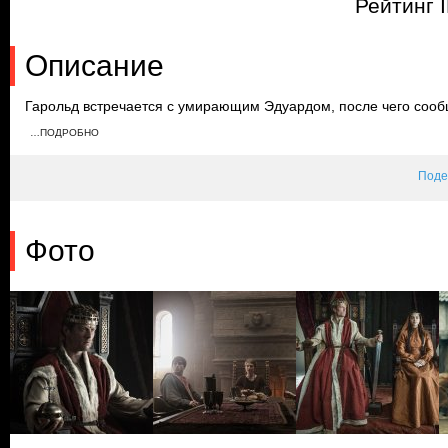
Рейтинг 
Описание
Гарольд встречается с умирающим Эдуардом, после чего сообщ
Гарольда своим преемником. Тем временем Вильгельм заключа
…ПОДРОБНО
Гарольд хочет объединиться с Моркаром, но тот в ответ просит
Поде
Фото