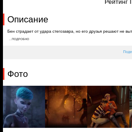
Рейтинг 
Описание
Бен страдает от удара стегозавра, но его друзья решают не вы
кровотечение. Герои приближаются к лазарету, сталкиваясь по 
…ПОДРОБНО
динозаврами. Группа делится, чтобы найти лекарства для Бена
Поде
Фото