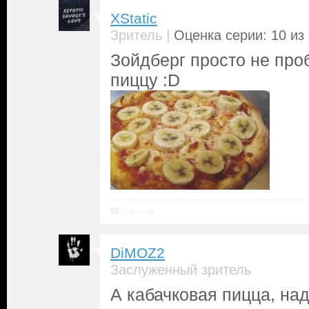
XStatic
|
Зритель
Оценка серии: 10 из
Зойдберг просто не про
пиццу :D
Ответить
DiMOZ2
Заслуженный зритель
А кабачковая пицца, над