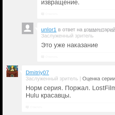
извращение.
Ответить
unlor1
в ответ на
комментари
Заслуженный зритель
Это уже наказание
Ответить
Dmitriy07
|
Заслуженный зритель
Оценка серии
Норм серия. Поржал. LostFil
Hulu красавцы.
Ответить