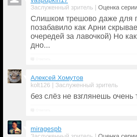
vaspupkin17
|
Заслуженный зритель
Оценка серии
Слишком трешово даже для 
позабавило как Арни скрывае
очередей за лавочкой) Но ка
дно...
Ответить
Алексей Хомутов
|
kolt126
Заслуженный зритель
без слёз не взглянешь очень 
Ответить
miragespb
|
Заслуженный зритель
Оценка серии