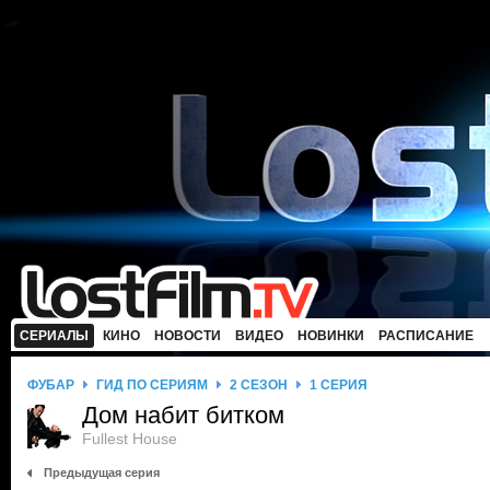
СЕРИАЛЫ
КИНО
НОВОСТИ
ВИДЕО
НОВИНКИ
РАСПИСАНИЕ
ФУБАР
ГИД ПО СЕРИЯМ
2 СЕЗОН
1 СЕРИЯ
Дом набит битком
Fullest House
Предыдущая серия