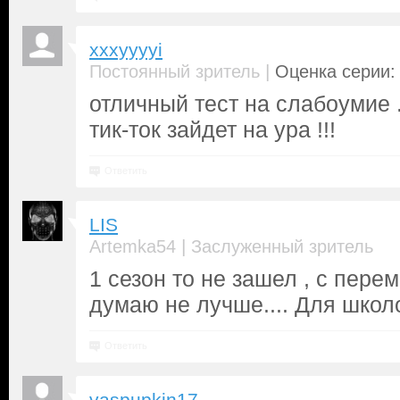
xxxyyyyi
|
Постоянный зритель
Оценка серии: 
отличный тест на слабоумие .
тик-ток зайдет на ура !!!
Ответить
LIS
|
Artemka54
Заслуженный зритель
1 сезон то не зашел , с пере
думаю не лучше.... Для школо
Ответить