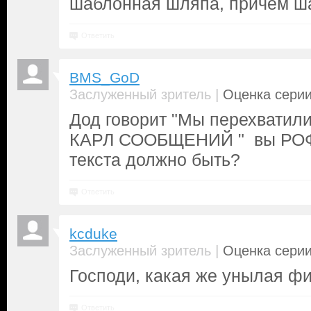
шаблонная шляпа, причем ш
Ответить
BMS_GoD
|
Заслуженный зритель
Оценка серии
Дод говорит "Мы перехватили
КАРЛ СООБЩЕНИЙ " вы РОФЛ
текста должно быть?
Ответить
kcduke
|
Заслуженный зритель
Оценка серии
Господи, какая же унылая фиг
Ответить