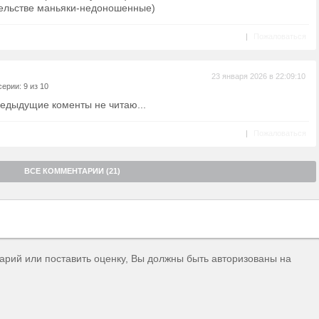
тельстве маньяки-недоношенные)
|
Пожаловаться
23 января 2026 в 22:09:10
ерии: 9 из 10
едыдущие коменты не читаю...
|
Пожаловаться
ВСЕ КОММЕНТАРИИ (21)
тарий или поставить оценку, Вы должны быть авторизованы на