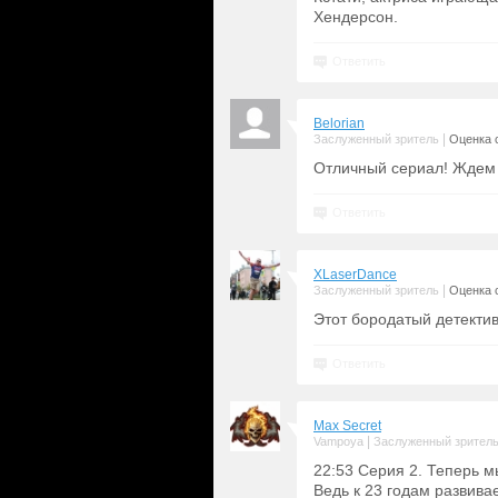
Хендерсон.
Ответить
Belorian
|
Заслуженный зритель
Оценка с
Отличный сериал! Ждем 
Ответить
XLaserDance
|
Заслуженный зритель
Оценка с
Этот бородатый детектив
Ответить
Max Secret
|
Vampoya
Заслуженный зрител
22:53 Серия 2. Теперь м
Ведь к 23 годам развива