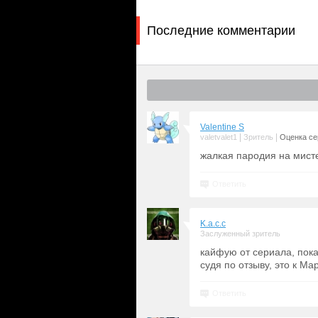
Последние комментарии
Valentine S
|
|
valetvalet1
Зритель
Оценка сер
жалкая пародия на мист
Ответить
K.a.c.c
Заслуженный зритель
кайфую от сериала, пока 
судя по отзыву, это к М
Ответить