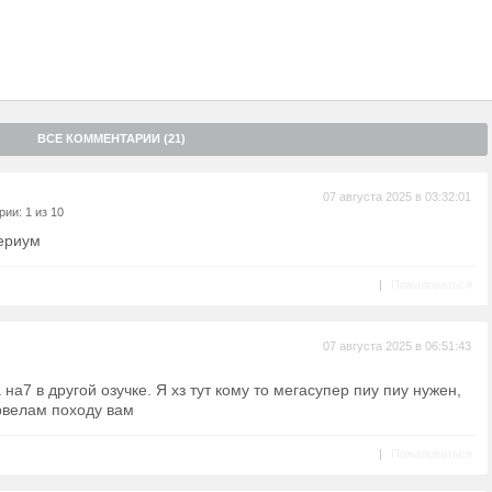
ВСЕ КОММЕНТАРИИ (21)
07 августа 2025 в 03:32:01
ии: 1 из 10
ериум
|
Пожаловаться
07 августа 2025 в 06:51:43
на7 в другой озучке. Я хз тут кому то мегасупер пиу пиу нужен,
арвелам походу вам
|
Пожаловаться