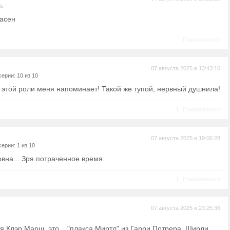
ль
асен
Пожаловаться
07 августа 2025 в 13:43:16
ерии: 10 из 10
 этой роли меня напоминает! Такой же тупой, нервный душнила!
|
Пожаловаться
07 августа 2025 в 19:06:28
ерии: 1 из 10
овна... Зря потраченное время.
|
Пожаловаться
07 августа 2025 в 23:25:36
я Клэр Марш, это... "плакса Миртл" из Гарри Потрера, Ширли