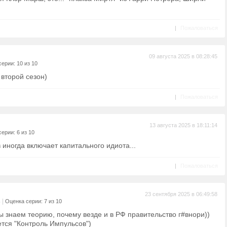
|
Пожаловаться
09 августа 2025 в 08:28:45
ерии: 10 из 10
второй сезон)
|
Пожаловаться
13 августа 2025 в 18:11:14
ерии: 6 из 10
 иногда включает капитального идиота...
|
Пожаловаться
23 сентября 2025 в 06:49:58
|
ь
Оценка серии: 7 из 10
ы знаем теорию, почему везде и в РФ правительство г#внори))
ется "Контроль Импульсов")