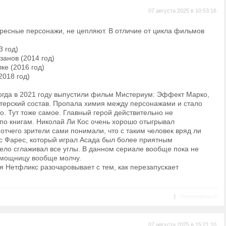
07 августа 2025 в 10:53:16
ересные персонажи, не цепляют. В отличие от цикла фильмов
 год)
анов (2014 год)
ке (2016 год)
2018 год)
огда в 2021 году выпустили фильм Мистериум: Эффект Марко,
ктерский состав. Пропала химия между персонажами и стало
. Тут тоже самое. Главный герой действительно не
по книгам. Николай Ли Кос очень хорошо отыгрывал
отчего зрители сами понимали, что с таким человек вряд ли
ес Фарес, который играл Асада был более приятным
ело сглаживал все углы. В данном сериале вообще пока не
помощницу вообще молчу.
я Нетфликс разочаровывает с тем, как перезапускает
|
Пожаловаться
07 августа 2025 в 15:21:10