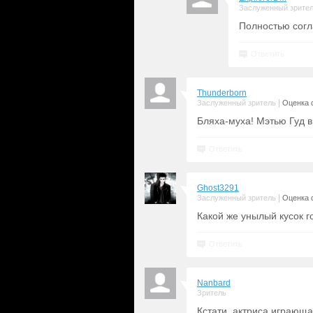
Заслуженный зрите
Полностью согл
Ответить
Thunderborn
|
Заслуженный зритель
Оценка с
Бляха-муха! Мэтью Гуд в
Ответить
Ghost3291
|
Заслуженный зритель
Оценка с
Какой же унылый кусок г
Ответить
Nanbard
Зритель
Кстати, актриса играюща