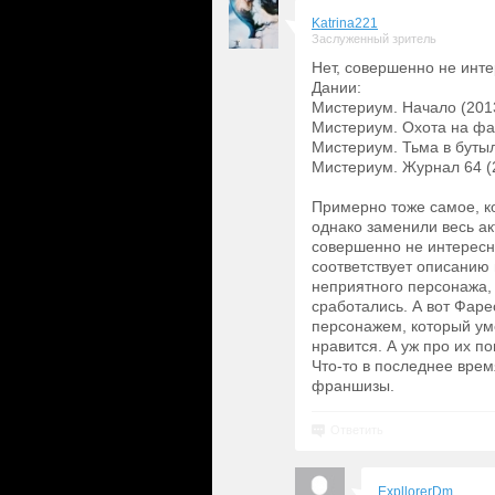
Katrina221
Заслуженный зритель
Нет, совершенно не инт
Дании:
Мистериум. Начало (2013
Мистериум. Охота на фаз
Мистериум. Тьма в бутыл
Мистериум. Журнал 64 (
Примерно тоже самое, к
однако заменили весь а
совершенно не интересно
соответствует описанию 
неприятного персонажа, 
сработались. А вот Фар
персонажем, который ум
нравится. А уж про их 
Что-то в последнее врем
франшизы.
Ответить
ExpllorerDm