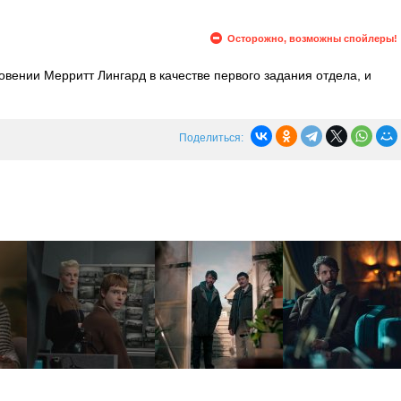
Осторожно, возможны спойлеры!
овении Мерритт Лингард в качестве первого задания отдела, и
который занимался расследованием дела четыре года назад. Тем
 от чьего имени действуют ее похитители.
Поделиться: