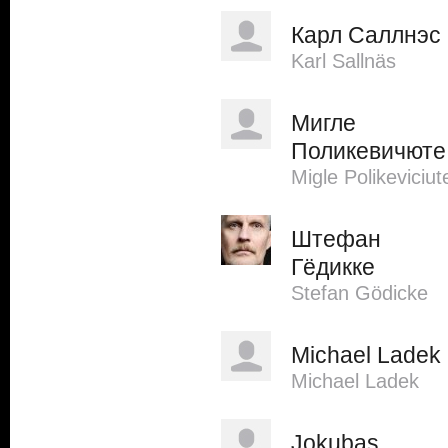
Карл Саллнэс
Karl Sallnäs
Мигле
Поликевичюте
Migle Polikeviciut
Штефан
Гёдикке
Stefan Gödicke
Michael Ladek
Michael Ladek
Jokubas