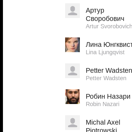
Артур
Своробович
Artur Svorobovic
Лина Юнгквис
Lina Ljungqvist
Petter Wadste
Petter Wadsten
Робин Назари
Robin Nazari
Michal Axel
Piotrowski