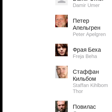
Damir Umer
Петер
Апельгрен
Peter Apelgren
Фрая Беха
Freja Beha
Стаффан
Кильбом
Staffan Kihlbom
Thor
Повилас