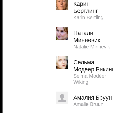
Карин
Бертлинг
Karin Bertling
Натали
Минневик
Natalie Minnevik
Сельма
Модеер Викин
Selma Modéer
Wiking
Амалия Бруун
Amalie Bruun