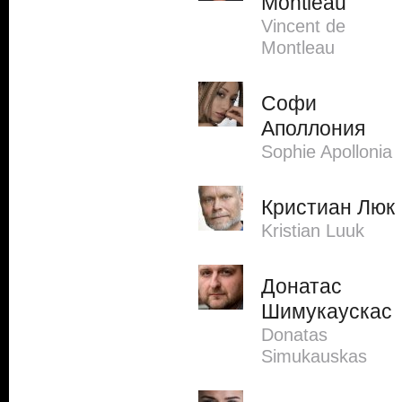
Montleau
Vincent de
Montleau
Софи
Аполлония
Sophie Apollonia
Кристиан Люк
Kristian Luuk
Донатас
Шимукаускас
Donatas
Simukauskas