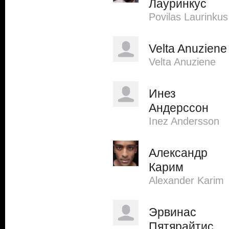
Лауринкус
Povilas Laurinkus
Velta Anuziene
Velta Anuziene
Инез
Андерссон
Inez Andersson
Александр
Карим
Alexander Karim
Эрвинас
Пятярайтис