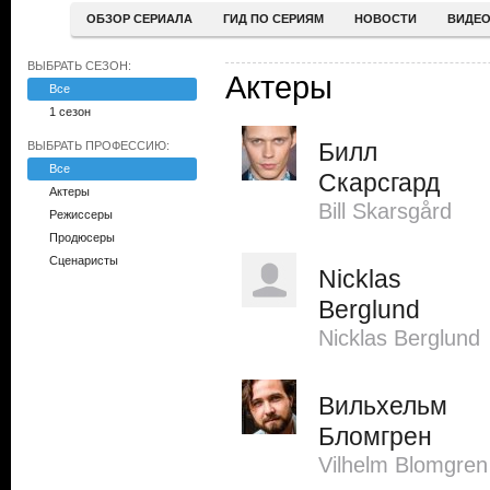
ОБЗОР СЕРИАЛА
ГИД ПО СЕРИЯМ
НОВОСТИ
ВИДЕ
ВЫБРАТЬ СЕЗОН:
Актеры
Все
1 сезон
Билл
ВЫБРАТЬ ПРОФЕССИЮ:
Все
Скарсгард
Актеры
Bill Skarsgård
Режиссеры
Продюсеры
Сценаристы
Nicklas
Berglund
Nicklas Berglund
Вильхельм
Бломгрен
Vilhelm Blomgren