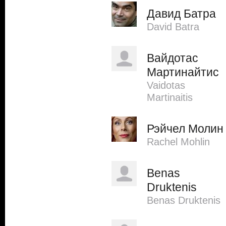
Давид Батра
David Batra
Вайдотас
Мартинайтис
Vaidotas
Martinaitis
Рэйчел Молин
Rachel Mohlin
Benas
Druktenis
Benas Druktenis