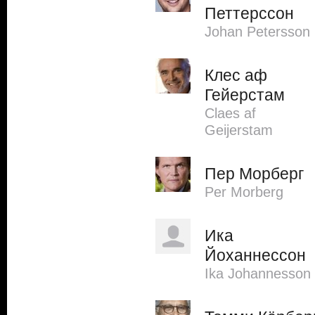
Петтерссон
Johan Petersson
Клес аф
Гейерстам
Claes af
Geijerstam
Пер Морберг
Per Morberg
Ика
Йоханнессон
Ika Johannesson