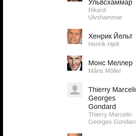
Ульвсхаммар
Rikard
Ulvshammar
Хенрик Йельт
Henrik Hjelt
Монс Меллер
Måns Möller
Thierry Marceli
Georges
Gondard
Thierry Marcelin
Georges Gondar