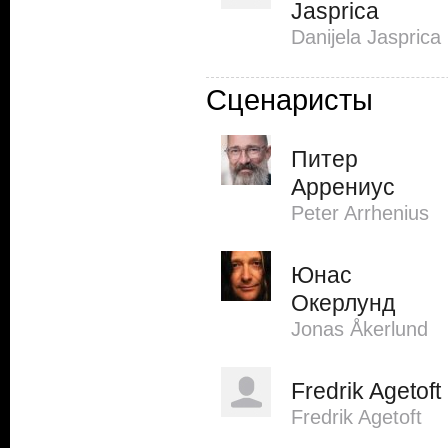
Jasprica
Danijela Jasprica
Сценаристы
Питер
Аррениус
Peter Arrhenius
Юнас
Окерлунд
Jonas Åkerlund
Fredrik Agetoft
Fredrik Agetoft