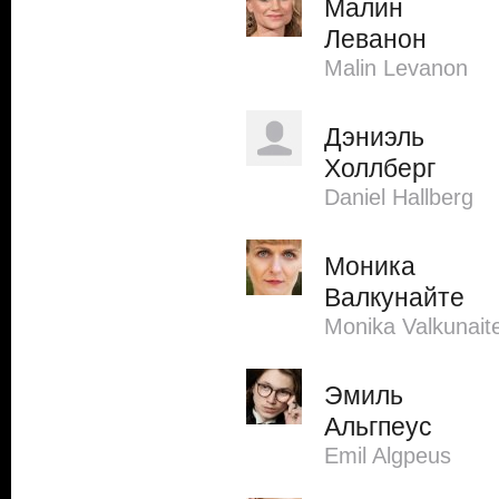
Малин
Леванон
Malin Levanon
Дэниэль
Холлберг
Daniel Hallberg
Моника
Валкунайте
Monika Valkunait
Эмиль
Альгпеус
Emil Algpeus