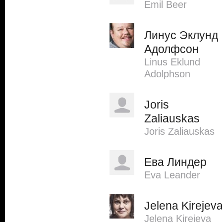
Emil Beer
Линус Эклунд
Адолфсон
Linus Eklund
Adolphson
Joris
Zaliauskas
Joris Zaliauskas
Ева Линдер
Eva Leander
Jelena Kirejev
Jelena Kirejeva