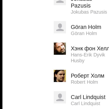
Pazusis
Jokubas Pazusis
Göran Holm
Göran Holm
Хэнк фон Хел
Hans-Erik Dyvik
Husby
Роберт Холм
Robert Holm
Carl Lindquist
Carl Lindquist