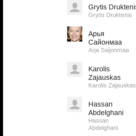
Grytis Drukteni
Grytis Druktenis
Арья
Сайонмаа
Arja Saijonmaa
Karolis
Zajauskas
Karolis Zajauskas
Hassan
Abdelghani
Hassan
Abdelghani