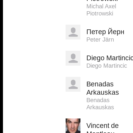
Michal Axel
Piotrowski
Петер Йерн
Peter Järn
Diego Martinci
Diego Martincic
Benadas
Arkauskas
Benadas
Arkauskas
Vincent de