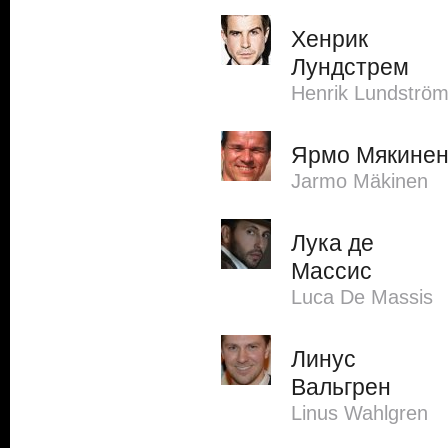
Хенрик
Лундстрем
Henrik Lundströ
Ярмо Мякине
Jarmo Mäkinen
Лука де
Массис
Luca De Massis
Линус
Вальгрен
Linus Wahlgren