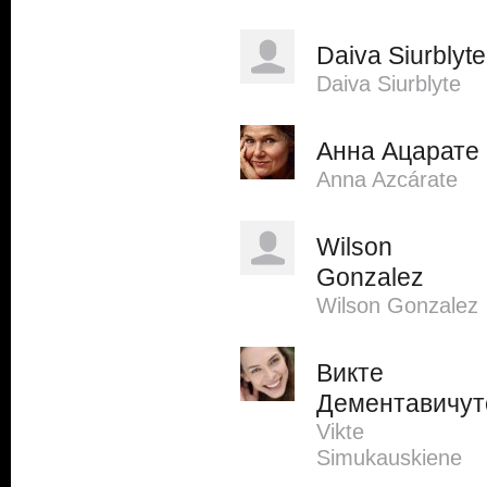
Daiva Siurblyte
Daiva Siurblyte
Анна Ацарате
Anna Azcárate
Wilson
Gonzalez
Wilson Gonzalez
Викте
Дементавичут
Vikte
Simukauskiene