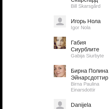
Bill Skarsgård
Игорь Нола
Igor Nola
Габия
Сиурблите
Gabija Siurbyte
Бирна Полина
Эйнарсдоттир
Birna Paulina
Einarsdottir
Danijela