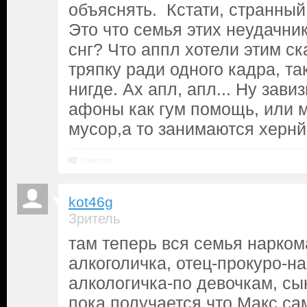
объяснять. Кстати, странный
Это что семья этих неудачни
снг? Что аппл хотели этим с
тряпку ради одного кадра, так
нигде. Ах апл, апл... Ну зави
афоны как гум помощь, или м
мусор,а то занимаются хернй
Ответить
kot46g
Зритель
там теперь вся семья нарком
алкоголичка, отец-прокуро-на
алкологичка-по девочкам, сы
пока получается что Макс са