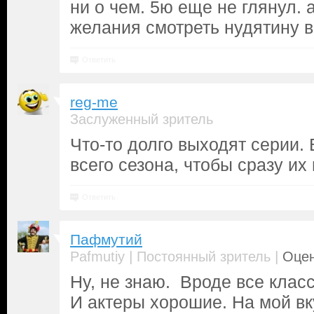
ни о чем. 5ю еще не глянул. 
желания смотреть нудятину 
Ответить
reg-me
Заслуженный зритель
Что-то долго выходят серии.
всего сезона, чтобы сразу их
Ответить
Пафмутий
|
|
Pafmutiy
Постоянный зритель
Оцен
Ну, не знаю. Вроде все класс
И актеры хорошие. На мой вк