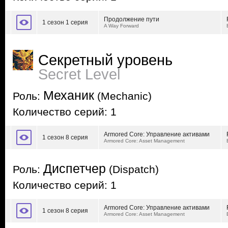
Продолжение пути
1 сезон 1 серия
A Way Forward
Секретный уровень
Secret Level
Механик
Роль:
(Mechanic)
Количество серий: 1
Armored Core: Управление активами
1 сезон 8 серия
Armored Core: Asset Management
Диспетчер
Роль:
(Dispatch)
Количество серий: 1
Armored Core: Управление активами
1 сезон 8 серия
Armored Core: Asset Management