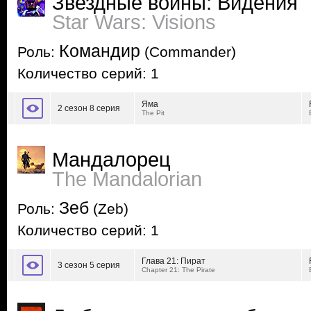
Звездные войны: Видения
Star Wars: Visions
Командир
Роль:
(Commander)
Количество серий: 1
Яма
2 сезон 8 серия
The Pit
Мандалорец
The Mandalorian
Зеб
Роль:
(Zeb)
Количество серий: 1
Глава 21: Пират
3 сезон 5 серия
Chapter 21: The Pirate