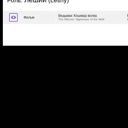
Роль:
(Leshy)
Ведьмак: Кошмар волка
Фильм
The Witcher: Nightmare of the Wolf