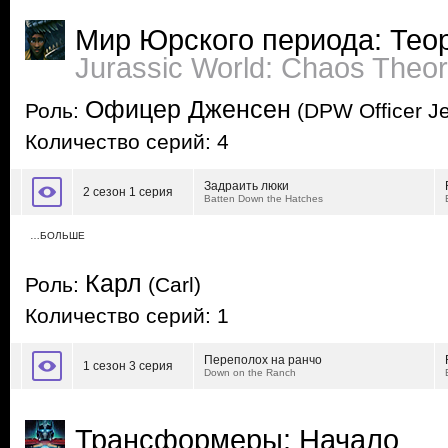
Мир Юрского периода: Тео
Jurassic World: Chaos Theo
Офицер Дженсен
Роль:
(DPW Officer J
Количество серий: 4
Задраить люки
2 сезон 1 серия
Batten Down the Hatches
…БОЛЬШЕ
Карл
Роль:
(Carl)
Количество серий: 1
Переполох на ранчо
1 сезон 3 серия
Down on the Ranch
Трансформеры: Начало