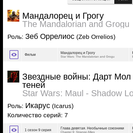
Мандалорец и Грогу
The Mandalorian and Grogu
Зеб Оррелиос
Роль:
(Zeb Orrelios)
Мандалорец и Грогу
Фильм
Star Wars: The Mandalorian and Grogu
Звездные войны: Дарт Мол 
теней
Star Wars: Maul - Shadow L
Икарус
Роль:
(Icarus)
Количество серий: 7
Глава девятая. Необычные союзники
1 сезон 9 серия
Chapter 9: Strange Allies