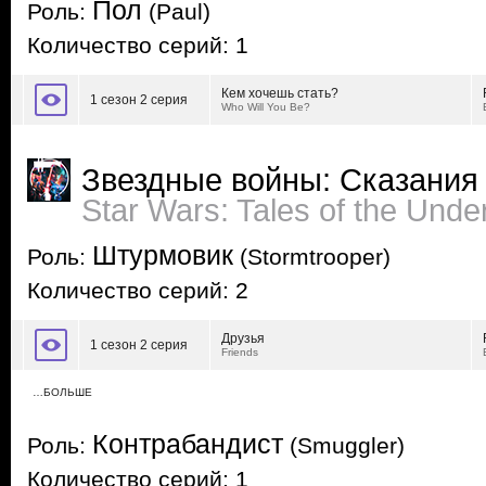
Пол
Роль:
(Paul)
Количество серий: 1
Кем хочешь стать?
1 сезон 2 серия
Who Will You Be?
Звездные войны: Сказания
Star Wars: Tales of the Unde
Штурмовик
Роль:
(Stormtrooper)
Количество серий: 2
Друзья
1 сезон 2 серия
Friends
…БОЛЬШЕ
Контрабандист
Роль:
(Smuggler)
Количество серий: 1