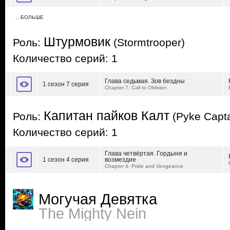
…БОЛЬШЕ
Штурмовик
Роль:
(Stormtrooper)
Количество серий: 1
Глава седьмая. Зов бездны
1 сезон 7 серия
Chapter 7: Call to Oblivion
Капитан пайков Калт
Роль:
(Pyke Capta
Количество серий: 1
Глава четвёртая. Гордыня и
1 сезон 4 серия
возмездие
Chapter 4: Pride and Vengeance
Могучая Девятка
The Mighty Nein