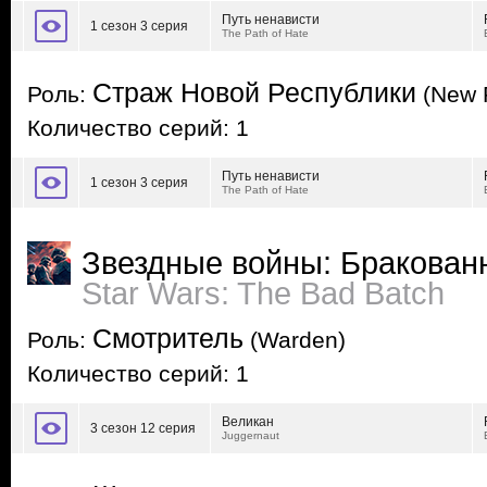
Путь ненависти
1 сезон 3 серия
The Path of Hate
Страж Новой Республики
Роль:
(New 
Количество серий: 1
Путь ненависти
1 сезон 3 серия
The Path of Hate
Звездные войны: Бракован
Star Wars: The Bad Batch
Смотритель
Роль:
(Warden)
Количество серий: 1
Великан
3 сезон 12 серия
Juggernaut