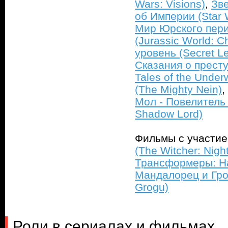
Wars: Visions)
,
Зв
об Империи (Star W
Мир Юрского пери
(Jurassic World: C
уровень (Secret Le
Сказания о престу
Tales of the Under
(The Mighty Nein)
,
Мол - Повелитель 
Shadow Lord)
Фильмы с участи
(The Witcher: Nigh
Трансформеры: На
Мандалорец и Гро
Grogu)
Роли в сериалах и фильмах