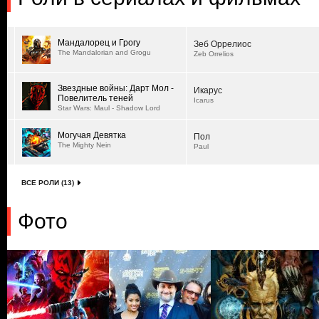
Мандалорец и Грогу
Зеб Оррелиос
The Mandalorian and Grogu
Zeb Orrelios
Звездные войны: Дарт Мол -
Икарус
Повелитель теней
Icarus
Star Wars: Maul - Shadow Lord
Могучая Девятка
Пол
The Mighty Nein
Paul
ВСЕ РОЛИ (13)
Фото