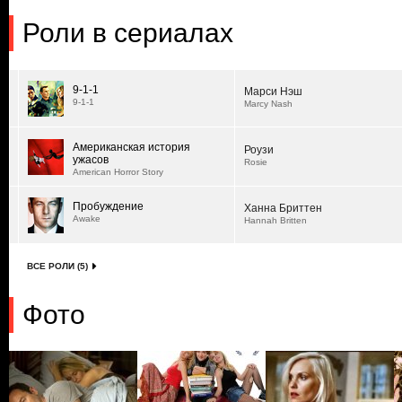
Роли в сериалах
9-1-1
Марси Нэш
9-1-1
Marcy Nash
Американская история
Роузи
ужасов
Rosie
American Horror Story
Пробуждение
Ханна Бриттен
Awake
Hannah Britten
ВСЕ РОЛИ (5)
Фото