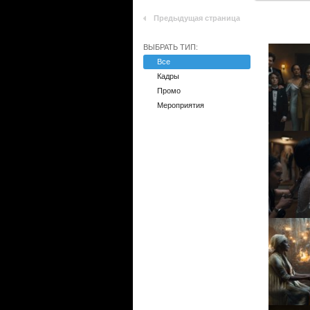
Предыдущая страница
ВЫБРАТЬ ТИП:
Все
Кадры
Промо
Мероприятия