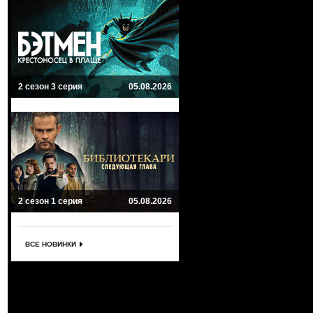
2 сезон 3 серия
05.08.2026
2 сезон 1 серия
05.08.2026
ВСЕ НОВИНКИ