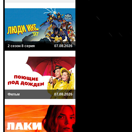
2 сезон 8 серия
07.08.2026
Фильм
07.08.2026