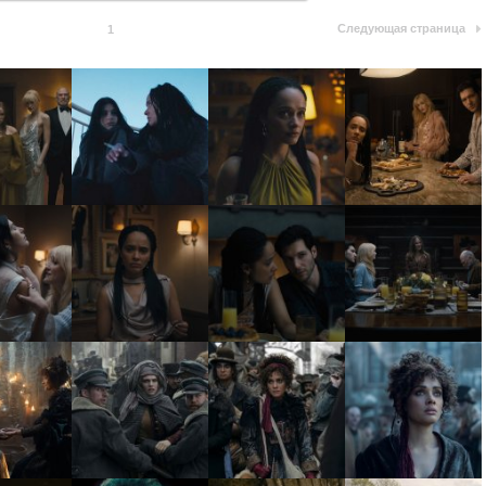
Следующая страница
1