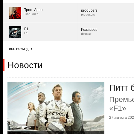
Трон: Арес
producers
Tron: Ares
producers
F1
Режиссер
F1
director
ВСЕ РОЛИ (2)
Новости
Питт 
Премье
«F1»
27 августа 2025