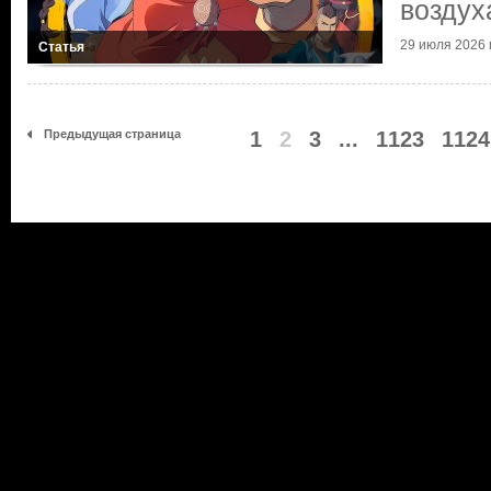
воздух
29 июля 2026 г
Статья
Предыдущая страница
1
2
3
...
1123
1124