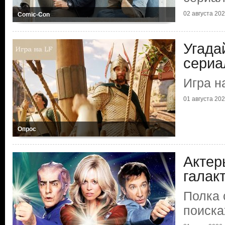
02 августа 2026
Comic-Con
Угада
сериа
Игра н
01 августа 2026
Опрос
Актер
галак
Полка 
поиска