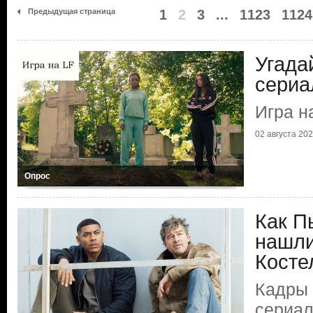
Предыдущая страница
1
2
3
...
1123
1124
Угада
сериа
Игра н
02 августа 2026
Опрос
Как П
нашли
Косте
Кадры 
сериа