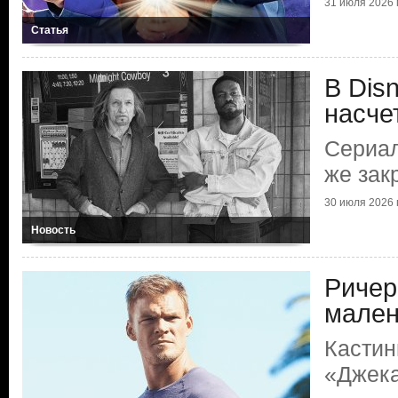
31 июля 2026 г
Статья
В Dis
насче
Сериал
же зак
30 июля 2026 г
Новость
Ричер
мален
Кастин
«Джек