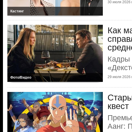
30 июля 2026 г
Кастинг
Как м
справ
средн
Кадры 
«Декст
29 июля 2026 г
Фото/Видео
Стары
квест
Премь
Аанг: 